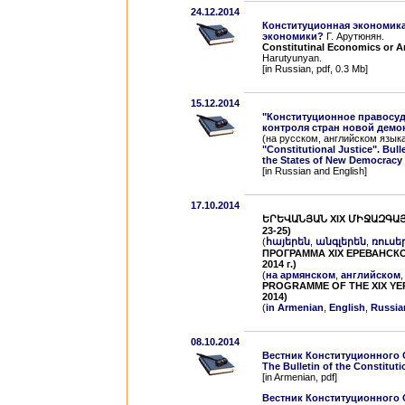
24.12.2014
Конституционная экономика
экономики?
Г. Арутюнян.
Constitutinal Economics or A
Harutyunyan.
[in Russian, pdf, 0.3 Mb]
15.12.2014
"Конституционное правосуд
контроля стран новой демо
(на русском, английском язык
"Constitutional Justice". Bull
the States of New Democracy
[in Russian and English]
17.10.2014
ԵՐԵՎԱՆՅԱՆ XIX ՄԻՋԱԶԳԱՅ
23-25)
(
հայերեն
,
անգլերեն
,
ռուսե
ПРОГРАММА XIX ЕРЕВАНСК
2014 г.)
(
на армянском
,
английском
PROGRAMME OF THE XIX YER
2014)
(
in Armenian
,
English
,
Russia
08.10.2014
Вестник Конституционного
The Bulletin of the Constitut
[in Armenian, pdf]
Вестник Конституционного