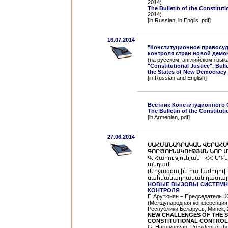
2014)
The Bulletin of the Constitut
2014)
[in Russian, in Englis, pdf]
16.07.2014
"Конституционное правосуд
контроля стран новой демо
(на русском, английском язык
"Constitutional Justice". Bull
the States of New Democracy
[in Russian and English]
Вестник Конституционного
The Bulletin of the Constitut
[in Armenian, pdf]
27.06.2014
ՍԱՀՄԱՆԱԴՐԱԿԱՆ ՎԵՐԱՀՍ
ԳՈՐԾՈՒՆԱԿՈՒԹՅԱՆ ՆՈՐ 
Գ. Հարությունյան - ՀՀ Ս
անդամ
(Միջազգային համաժողով`
սահմանադրական դատարանի 
НОВЫЕ ВЫЗОВЫ СИСТЕМН
КОНТРОЛЯ
Г. Арутюнян – Председатель К
(Международная конференция,
Республики Беларусь, Минск, 2
NEW CHALLENGES OF THE S
CONSTITUTIONAL CONTROL
G. Harutyunyan, President of the