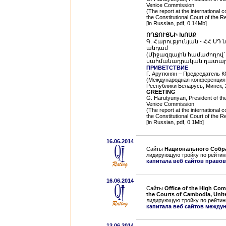
Venice Commission
(The report at the international 
the Constitutional Court of the R
[in Russian, pdf, 0.14Mb]
ՈՂՋՈՒՅՆԻ ԽՈՍՔ
Գ. Հարությունյան - ՀՀ Ս
անդամ
(Միջազգային համաժողով`
սահմանադրական դատարանի 
ПРИВЕТСТВИЕ
Г. Арутюнян – Председатель К
(Международная конференция,
Республики Беларусь, Минск, 2
GREETING
G. Harutyunyan, President of the
Venice Commission
(The report at the international 
the Constitutional Court of the R
[in Russian, pdf, 0.1Mb]
16.06.2014
Сайты
Национального Собра
лидирующую тройку по рейтин
капитала веб сайтов правов
16.06.2014
Сайты
Office of the High Com
the Courts of Cambodia, Unit
лидирующую тройку по рейтин
капитала веб сайтов междун
13.06.2014