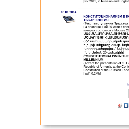
[N2 2013,
in Russian and Englis
10.01.2014
КОНСТИТУЦИОНАЛИЗМ В К
ТЫСЯЧЕЛЕТИЯ
(Текст выступления Председат
на посвященной 20-летию при
которая состоится в Москве 26
ՍԱՀՄԱՆԱԴՐԱԿԱՆՈՒԹՅՈՒՆ
ՄՇԱԿՈՒՅԹԻ ՀԱՄԱՏԵՔՍՏՈ
(ՀՀ սահմանադրական դատ
ելույթի տեքստը 2013թ. նո
խորհրդաժողովում՝ նվիր
ընդունման 20-ամյակին)
CONSTITUTIONALISM IN TH
MILLENNIUM
(Text of the presentation of G. H
Republic of Armenia, at the Conf
Constitution of the Russian Fe
[ pdf, 0.2Mb]
h