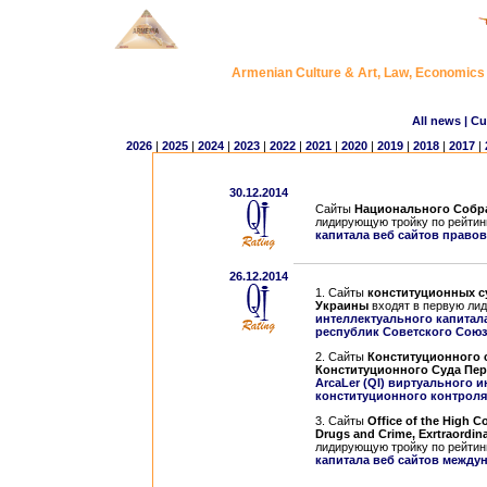
Armenian Culture & Art, Law, Economic
All news
| Cu
2026
|
2025
|
2024
|
2023
|
2022
|
2021
|
2020
|
2019
|
2018
|
2017
|
30.12.2014
Сайты
Национального Собра
лидирующую тройку по рейтин
капитала веб сайтов правов
26.12.2014
1. Сайты
конституционных с
Украины
входят в первую лид
интеллектуального капитал
республик Советского Союза
2. Сайты
Конституционного 
Конституционного Суда Пер
АrcaLer (QI) виртуального 
конституционного контроля 
3. Сайты
Office of the High C
Drugs and Crime, Exrtraordin
лидирующую тройку по рейтин
капитала веб сайтов между