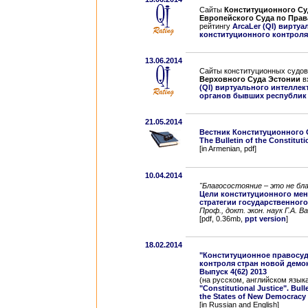
Сайты
Конституционного Су
Европейского Суда по Прав
рейтингу
АrcaLer (QI) виртуа
конституционного контроля 
13.06.2014
Сайты конституционных судо
Верховного Суда Эстонии
в
(QI) виртуального интеллек
органов бывших республик С
21.05.2014
Вестник Конституционного
The Bulletin of the Constitut
[in Armenian, pdf]
10.04.2014
"Благосостояние – это не бла
Цели конституционного ме
стратегии государственного
Проф., докт. экон. наук Г.А. В
[pdf, 0.36mb,
ppt version
]
18.02.2014
"Конституционное правосуд
контроля стран новой демо
Выпуск 4(62) 2013
(на русском, английском язык
"Constitutional Justice". Bull
the States of New Democracy
[in Russian and English]