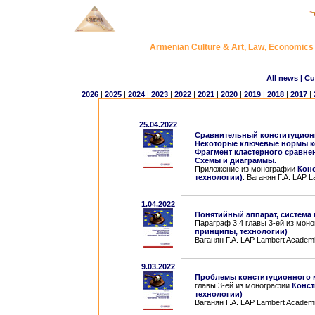
Armenian Culture & Art, Law, Economic
All news
| Cu
2026
|
2025
|
2024
|
2023
|
2022
|
2021
|
2020
|
2019
|
2018
|
2017
|
25.04.2022
Сравнительный конституцион
Некоторые ключевые нормы к
Фрагмент кластерного сравне
Схемы и диаграммы.
Приложение из монографии
Конс
технологии)
. Ваганян Г.А. LAP 
1.04.2022
Понятийный аппарат, система 
Параграф 3.4 главы 3-eй из мон
принципы, технологии)
Ваганян Г.А. LAP Lambert Academi
9.03.2022
Проблемы конституционного м
главы 3-eй из монографии
Конст
технологии)
Ваганян Г.А. LAP Lambert Academi