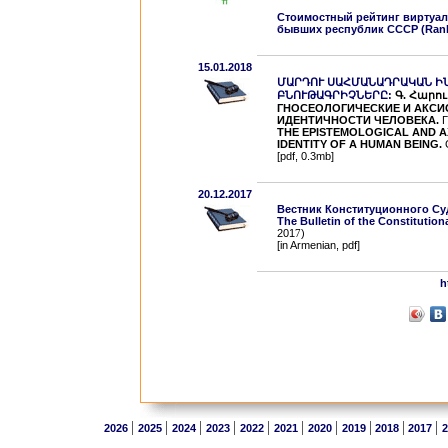
Стоимостный рейтинг виртуал
бывших республик СССР (Ranka
15.01.2018
ՄԱՐԴՈՒ ՍԱՀՄԱՆԱԴՐԱԿԱՆ Ի
ԲՆՈՒԹԱԳՐԻՉՆԵՐԸ:
Գ. Հարու
ГНОСЕОЛОГИЧЕСКИЕ И АКСИ
ИДЕНТИЧНОСТИ ЧЕЛОВЕКА.
Г
THE EPISTEMOLOGICAL AND A
IDENTITY OF A HUMAN BEING.
G
[pdf, 0.3mb]
20.12.2017
Вестник Конституционного С
The Bulletin of the Constitution
201
7
)
[in Armenian, pdf]
h
|
|
|
|
|
|
|
|
|
|
2026
2025
2024
2023
2022
2021
2020
2019
2018
2017