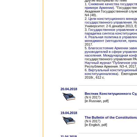
Другие материалы по теме
1.
Снижение качества государств
примере Армении).
”Государстве
Академия Государственной служб
N4 (48).
2.
Цели конституционного менедж
государственного управления.
На
Университет. 2-6 декабря 2013, 
3.
Государственное управление и
парадигма синтеза конституцион
4. Реальная политика в управлен
менеджмент (методология, принц
2017.
5.
Благосостояние Армении зави
руководителей в сфере управлен
населения.
Международная конф
государственного управления РА, 1
Научный журнал "Публичное упр
Республики Армения. N3-4, 2017, с
6.
Виртуальный
конституционный 
конституционализма)
. Ежегодник
2018г., 612 с.
20.04.2018
Вестник Конституционного Су
(N
6
201
7
)
[in Russian, pdf]
19.04.2018
The Bulletin of the Constitution
(N
6
201
7
)
[in English, pdf]
11.04.2018