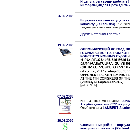
И депутатов научим работать!
Информация для Президента 
26.02.2018
Виртуальный конституционный
конституционализма)
.
Г.А. Ваг
тенденции и перспективы развития»
Другие материалы по теме
19.02.2018
ОППОНИРУЮЩИЙ ДОКЛАД ПРО
ГОСУДАРСТВО" НА 4-ОМ КО
КОНСТИТУЦИОННЫХ СУДОВ
(
«ԻՐԱՎՈՒՆՔ ԵՎ ՊԵՏՈՒԹՅՈՒՆ
ԸՆԴԴԻՄԱԽՈՍԱԿԱՆ ԶԵԿՈՒՅՑ
ՀԱՄԱՇԽԱՐՀԱՅԻՆ ԽՈՐՀՐԴԱԺ
(
Վիլնյուս, 2017թ. սեպտեմբերի 
OPPONENT REPORT BY PROFES
AT THE 4TH CONGRESS OF TH
(Vilnius, 13 September 2017).
[pdf, 0.3mb]
07.02.2018
Вышла в свет монография
"АРЦА
Азербайджанской ССР по рад
Oпубликована
LAMBERT Academi
18.01.2018
Стоимостный рейтинг виртуал
контроля стран мира (Rankank.