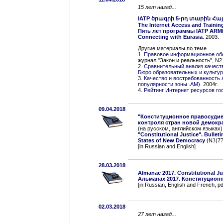
15 лет назад...
IATP ծրագրի 5-րդ տարին Հ
The Internet Access and Traini
Пять лет программы IATP ARM
Connecting with Eurasia
. 2003.
Другие материалы по теме
1.
Правовое информационное обе
журнал "Закон и реальность", N21
2.
Сравнительный анализ качеств
Бюро образовательных и культу
3.
Качество и востребованность 
популярности зоны .AM).
2004г.
4.
Рейтинг Интернет ресурсов г
09.04.2018
"Конституционное правосудие
контроля стран новой демокр
(на русском, английском языках)
"Constitutional Justice". Bullet
States of New Democracy
(N
3
(7
[in Russian and English]
28.03.2018
Almanac 2017. Constitutional Ju
Альманах 2017. Конституцион
[in Russian, English and French, pd
02.03.2018
27 лет назад...