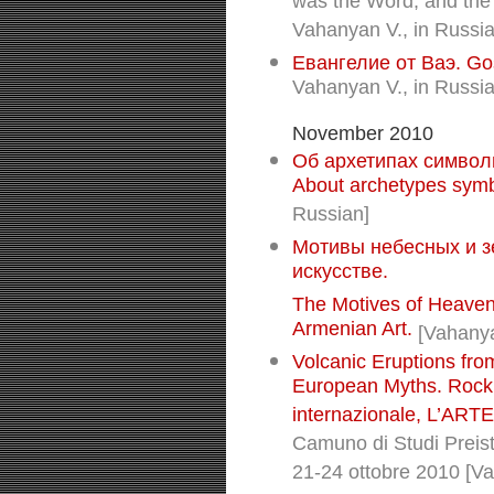
was the Word, and the
Vahanyan V., in Russia
Евангелие от Ваэ. Go
Vahanyan V., in Russia
November 2010
Об архетипах символ
About archetypes symb
Russian]
Мотивы небесных и з
искусстве.
The Motives of Heavenl
Armenian Art.
[Vahanya
Volcanic Eruptions from
European Myths. Rock 
internazionale, L’A
Camuno di Studi Preist
21-24 ottobre 2010 [Va