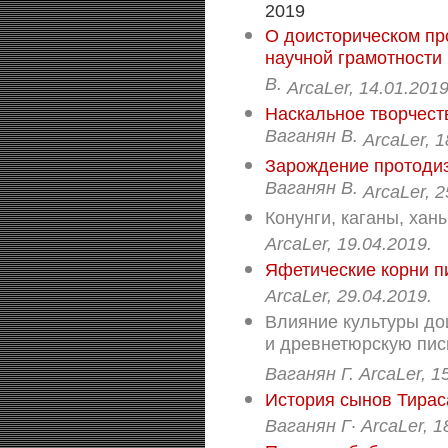
2019
O доисторическом пр
научной грамотности
В.
ArcaLer,
14.01.2019
Наскальное творчест
Ваганян В.
ArcaLer,
1
Зарождение протодиз
Ваганян В.
ArcaLer,
2
Конунги, каганы, ханы
ArcaLer,
19.04.2019.
Яфетические корни п
ArcaLer,
29.04.2019.
Влияние культуры до
и древнетюрскую пис
Ваганян Г.
ArcaLer,
1
История сынов Тираса
.
Ваганян Г
ArcaLer,
1