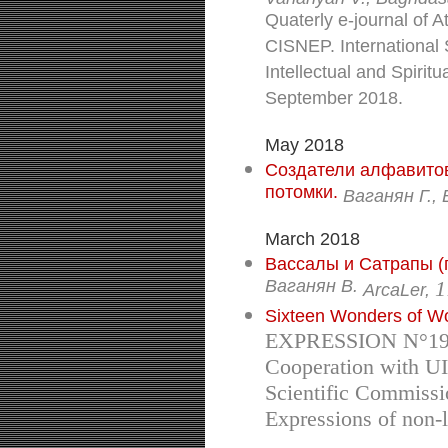
Quaterly e-journal of A
CISNEP. International 
Intellectual and Spirit
September 2018.
May 2018
Создатели алфавитов
потомки.
Ваганян Г., 
March 2018
Вассалы и Сатрапы (п
Ваганян В.
1
ArcaLer,
Sixteen Wonders of Wor
EXPRESSION N°19. Q
Cooperation with UI
Scientific Commissio
Expressions of non-l