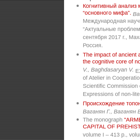
Когнитивный анализ 
“основного мифа”.
Ва
Международная науч
“Актуальные проблемы
сентября 2017 г., Ма
Россия.
The impact of ancient 
the cognitive core of no
V., Baghdasaryan V.
EX
of Atelier in Cooperat
Scientific Commission o
Expressions of non-lit
Происхождение топони
Ваганян Г., Ваганян 
The monograph
"ARM
CAPITAL OF PREHIST
volume I – 413 p., vol