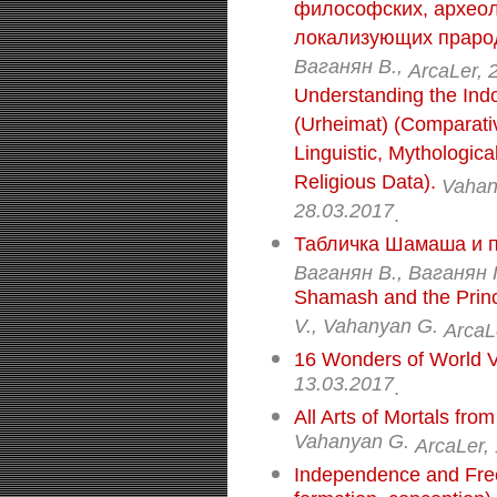
философских, археол
локализующих прарод
Ваганян В.,
ArcaLer, 
Understanding the Ind
(Urheimat) (Comparative
Linguistic, Mythologica
Religious Data).
Vahany
28.03.2017
.
Табличка Шамаша и 
Ваганян В., Ваганян 
Shamash and the Princi
V., Vahanyan G.
ArcaL
16 Wonders of World Vi
13.03.2017
.
All Arts of Mortals fr
Vahanyan G.
ArcaLer,
Independence and Freed