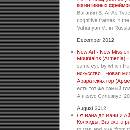
когнитивных фреймов
Ваганян В. Ar As Tvats
cognitive frames in th
Vahanyan V., in Russia
December 2012
New Art - New Mission 
Mountains (Armenia).
"
same eye by which He 
искусство - Новая ми
Араратских гор (Арме
есть тот же самый гла
Ангелус Силезиус [201
August 2012
От Вана до Вани и Ай
Колхиды, Ванского ра