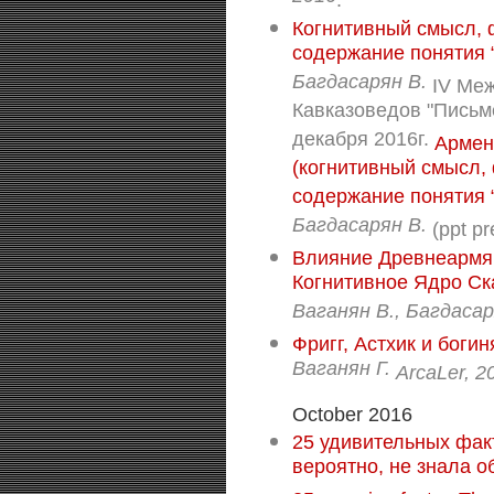
.
Когнитивный смысл, 
содержание понятия 
Багдасарян В.
IV Меж
Кавказоведов "Письме
декабря 2016г.
Армени
(когнитивный смысл,
содержание понятия “
Багдасарян В.
(ppt pr
Влияние Древнеармян
Когнитивное Ядро Ск
Ваганян В., Багдасар
Фригг, Астхик и богин
Ваганян Г.
ArcaLer, 2
October 2016
25 удивительных факт
вероятно, не знала 