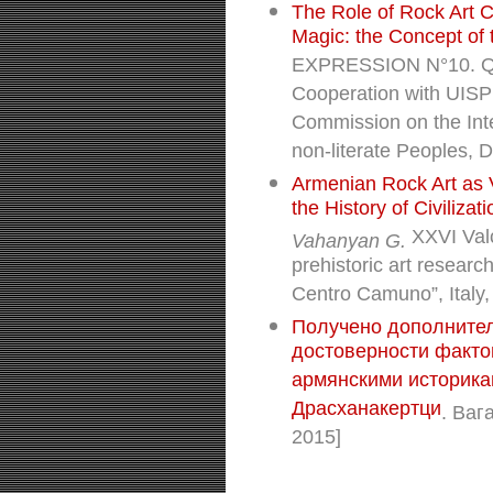
The Role of Rock Art C
Magic: the Concept of
EXPRESSION N°10. Quat
Cooperation with UISPP
Commission on the Inte
non-literate Peoples,
Armenian Rock Art as 
the History of Civiliza
XXVI Val
Vahanyan G.
prehistoric art researc
Centro Camuno”, Italy
Получено дополните
достоверности факто
армянскими историка
Драсханакертци
. Ваг
2015]