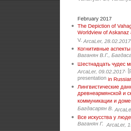
February 2017
The Depiction of Vahag
Worldview of Askanaz
V.
ArcaLer, 28.02.2017
Когнитивные аспекты 
Ваганян В.Г., Багдас
Шестнадцать чудес м
. 
ArcaLer, 09.02.2017
presentation
in Russia
Лингвистические дан
древнеармянской и с
коммуникации и доме
Багдасарян В.
ArcaLe
Все искусства у люде
Ваганян Г.
ArcaLer, 