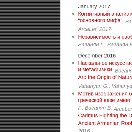
January 2017
Когнитивный анализ 
“основного мифа”.
Ва
.
ArcaLer, 2017
Независимость и своб
Ваганян Г., Ваганян 
December 2016
Наскальное искусств
и метафизики.
Ваганя
Art: the Origin of Nat
Vahanyan G., Vahanya
Мотив изображения б
греческой вазе имее
Г., Ваганян В.
ArcaLer
Cadmus Fighting the D
Ancient Armenian Root
2016