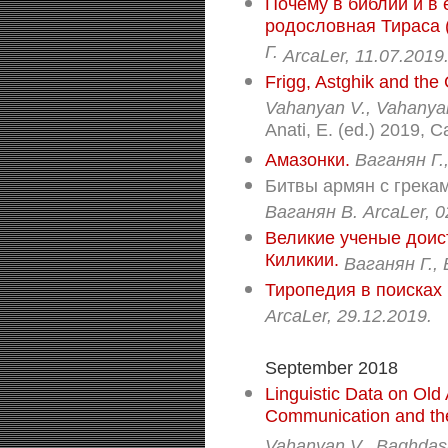
Почему в библии и в
родословная Тираса 
Г.
ArcaLer,
11.07.2019
Frigg, Astghik and the
Vahanyan V., Vahanya
Anati, E. (ed.) 2019, C
Амазонки.
Ваганян Г.
Битвы армян с грекам
Ваганян В.
ArcaLer,
0
Великие ученые доис
Киликии.
Ваганян Г.,
Тиропедия в поисках
ArcaLer,
29.12.2019.
September 2018
Linguistic Data on Old
Communication and th
Vahanyan V., Baghdas