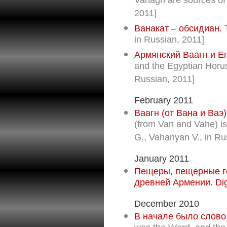
Vahagn are sources of
2011]
Ванакат – обсидиан.
T
in Russian, 2011]
Армянский Ваагн и Ег
and the Egyptian Horu
Russian, 2011]
February 2011
Ваагн (от Вана и Ваэ)
(from Van and Vahe) i
G., Vahanyan V., in Ru
January 2011
Пещеры, пещерные г
древней Армении. Dig
December 2010
В начале было слово