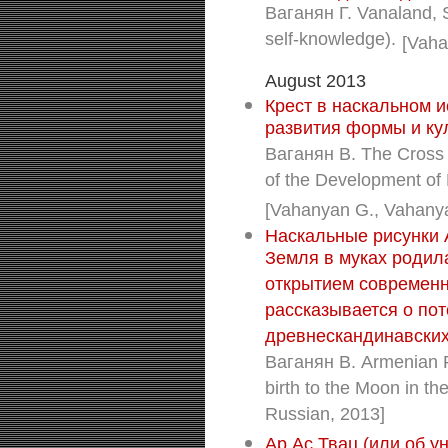
Ваганян Г. Vanaland, 
self-knowledge).
[Vaha
August 2013
Крест в наскальном 
развития формы и ку
Ваганян В. The Cross 
of the Development of 
[Vahanyan G., Vahanya
Наскальные рисунки 
Земля в муках родил
открытием современн
рассказывается о пот
древнескандинавских
Ваганян В. Armenian Ro
birth to the Moon in th
Russian, 2013]
Ар Ас Твац (или об 