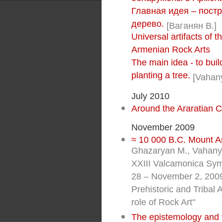
Главная идея – постр
дерево.
[Ваганян В.]
Universal artifacts of
Armenian Rock Arts
The main idea - to buil
planting a tree.
[Vahany
July 2010
Around the Araratian C
November 2009
≈ 10 000 B.C. Mount A
Ghazaryan M., Vahanyan
XXIII Valcamonica Sym
28 – November 2, 200
Prehistoric and Tribal A
role of Rock Art"
The epistemology and th