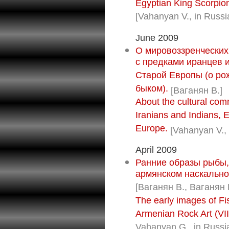
Egyptian King Scorpion
[Vahanyan V., in Russi
June 2009
О мировоззренческих
с предками иранцев и
Старой Европы (о ро
быком).
[Ваганян В.]
About the cultural com
Iranians and Indians, E
Europe.
[Vahanyan V., 
April 2009
Ранние образы рыбы,
армянском наскальном 
[Ваганян В., Ваганян Г
The early images of F
Armenian Rock Art (VII
Vahanyan G., in Russi