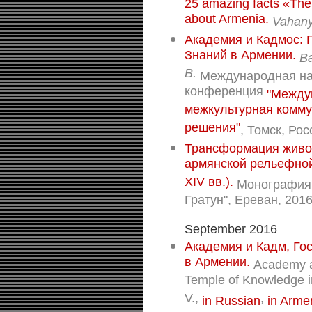
25 amazing facts «The
about Armenia.
Vahany
Академия и Кадмос: 
Знаний в Армении.
Ва
В.
Международная на
конференция
"Междун
межкультурная комму
решения"
, Томск, Рос
Трансформация живот
армянской рельефной
XIV вв.).
Монография. 
Гратун", Ереван, 2016.
September 2016
Академия и Кадм, Го
в Армении.
Academy a
Temple of Knowledge 
V.,
,
in Russian
in Arme