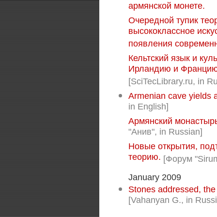
армянской монете.
Очередной тупик тео
высококлассное иску
появления современн
Кельтский язык и кул
Ирландию и Францию 
[SciTecLibrary.ru, in R
Armenian cave yields 
in English]
Армянский монастырь
"Анив", in Russian]
Новые открытия, по
теорию.
[Форум "Siru
January 2009
Stones addressed, the 
[Vahanyan G., in Russ