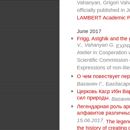
Vahanyan, Grigori Vaha
officially published in
LAMBERT Academic Pu
June 2017
Frigg, Astghik and the
V., Vahanyan G.
EXPRE
Atelier in Cooperation
Scientific Commission o
Expressions of non-lit
О чем повествует пер
Ваганян Г., Багдасар
Церковь Каср Ибн Ва
сил природы.
Ваганян
Легендарная роль ар
алфавитов различны
15.06.2017
.
The legend
the history of creating 