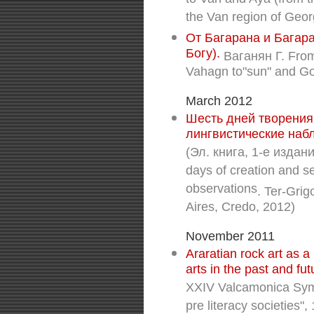
to Van and Aya (from t
the Van region of Geor
От Багарана и Багарат
Богу).
Ваганян Г. Fro
Vahagn to"sun" and Go
March 2012
Шесть дней творения
лингвистические наб
(Эл. книга, 1-е издан
days of creation and se
observations
. Ter-Gri
Aires, Credo, 2012)
November 2011
Araratian rock art as 
arts in the past and fut
XXIV Valcamonica Sym
pre literacy societies", 