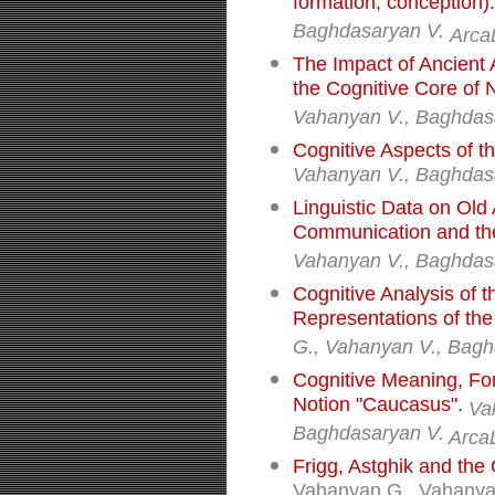
formation, conception).
Baghdasaryan V.
Arca
The Impact of Ancient
the Cognitive Core of 
Vahanyan V., Baghdasa
Cognitive Aspects of 
Vahanyan V., Baghdas
Linguistic Data on Old
Communication and th
Vahanyan V., Baghdas
Cognitive Analysis of t
Representations of the
G., Vahanyan V., Bagh
Cognitive Meaning, Fo
Notion "Caucasus".
Va
Baghdasaryan V.
Arca
Frigg, Astghik and the
Vahanyan G., Vahanya