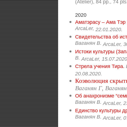
(Atelier), 84 pp., 74 pls
2020
Аматэрасу – Ама Тэр 
ArcaLer,
22.01
.2020.
Свидетельства об ис
Ваганян В.
ArcaLer,
3
Истоки культуры (Зап
В.
ArcaLer,
15.07
.2020
Стрела учения Тира.
20.08.
2020.
Коэволюция скрыты
Ваганян Г, Ваганян
Об анахронизме “сем
Ваганян В.
ArcaLer,
2
Единство культуры д
Ваганян В.
ArcaLer,
0