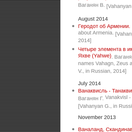
Ваганян В.
[Vahanyan 
August 2014
Геродот об Армении.
about Armenia.
[Vahan
2014]
Четыре элемента в им
Яхве (Yahwe)
. Ваганя
names Vahagn, Zeus a
V., in Russian, 2014]
July 2014
Ванаквисль - Танакви
Vanakvisl -
Ваганян Г.
[Vahanyan G., in Russ
November 2013
Ваналанд, Скандинав