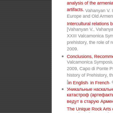
analysis of the armenia
artifacts.
Vahanyan V. In
Europe and Old Armen
Intercultural relation
[Vahanyan V., Vahanya
XXIII Valcamonica Sym
prehistory, the role of
2009.
Conclusions, Recommen
Valcamonica Symposiu
2009, Capo di Ponte Pr
history of Prehistory, t
[
,
, 
in English
in French
Уникальные наскаль
катастроф (артефакт
ведут в старую Арме
The Unique Rock Arts of