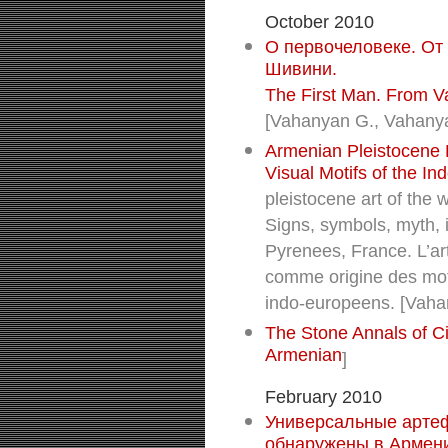
October 2010
О первочеловеке. От 
Шивини.
The First Man. From Va
[Vahanyan G., Vahanya
Armenian Pleistocene R
Visual Motifs of the I
pleistocene art of th
Signs, symbols, myth, 
Pyrenees, France. L’ar
comme origine des moti
indo-europeens. [Vahan
The Stone Annals of Civ
Armenian
]
February 2010
Универсальные арте
обнаружены в Армен