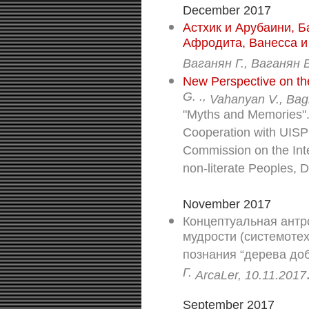
December 2017
Астхик и Арубаини, Ба
Афродита, Ванесса и 
Ваганян Г., Ваганян 
New Perspective on the
G. .,
Vahanyan V., Bag
"Myths and Memories". Q
Cooperation with UISPP
Commission on the Inte
non-literate Peoples,
November 2017
Концептуальная антр
мудрости (системоте
познания “дерева добр
Г.
ArcaLer, 10.11.2017
September 2017