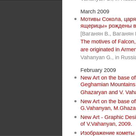
March 2009
Мотивы Сокола, царя
ящерицы» рождены в А
[Ваганян В., Ваганян Г
The motives of Falcon,
are originated in Armen
Vahanyan G., in Russi
February 2009
New Art on the base of
Geghamian Mountains b
Ghazaryan and V. Vah
New Art on the base of
G.Vahanyan, M.Ghazar
New Art - Graphic Desi
of V.Vahanyan, 2009.
Изображение кометы