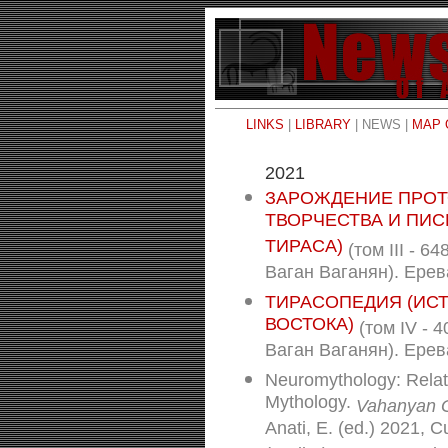
LINKS
|
LIBRARY
| NEWS |
MAP 
2021
ЗАРОЖДЕНИЕ ПРОТ
ТВОРЧЕСТВА И ПИ
ТИРАСА)
(том III - 6
Ваган Ваганян). Ерева
ТИРАСОПЕДИЯ (ИСТ
ВОСТОКА)
(том IV - 4
Ваган Ваганян). Ерева
Neuromythology: Relat
Mythology.
Vahanyan 
Anati, E. (ed.) 2021, C