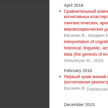
April 2016
Сравнительный компь
когнитивных кластер
лингвистических, арх
мировоззренческих д
Ваганян В., Казарян 
interpretation of cogni
historical, linguistic, 
data (the genesis of k
Ghazaryan M., 2016.
February 2016
Первый храм знаний 
(когнитивная реконст
Ваганян В.
[Vahanyan 
December 2015