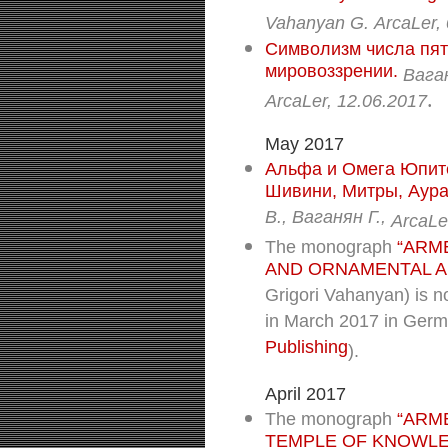
Vahanyan G.
ArcaLer,
Символизм числа пят
мировоззрении.
Ваган
.
ArcaLer, 12.06.2017
May 2017
Альфа и Омега Юпит
Шивини, Митры, Аура
В., Ваганян Г.,
ArcaLe
The monograph
“ARM
AND ORNAMENTAL A
Grigori Vahanyan) is no
in March 2017 in Ger
Publishing
).
April 2017
The monograph
“ARM
TEMPLE OF KNOWL