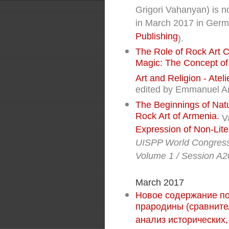
Grigori Vahanyan) is no
in March 2017 in Ger
Publishing
).
The Role of Rock Art C
Magic: The Concept of
Art and Religion - Ateli
edited by Emmanuel An
The Beginnings of Natu
Rock Art of Armenia.
V
Expression of Non-Lite
UISPP World Congress
Volume 1 / Session A2
March 2017
Новое содержание п
прародины (сравните
анализ исторических,