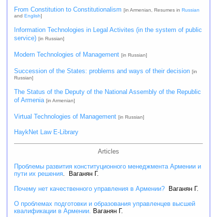
From Constitution to Constitutionalism
[in Armenian, Resumes in
Russian
and
English
]
Information Technologies in Legal Activites (in the system of public
service)
[in Russian]
Modern Technologies of Management
[in Russian]
Succession of the States: problems and ways of their decision
[in
Russian]
The Status of the Deputy of the National Assembly of the Republic
of Armenia
[in Armenian]
Virtual Technologies of Management
[in Russian]
HaykNet Law E-Library
Articles
Проблемы развития конституционного менеджмента Армении и
пути их решения
. Ваганян Г.
Почему нет качественного управления в Армении?
Ваганян Г.
О проблемах подготовки и образования управленцев высшей
квалификации в Армении.
Ваганян Г.