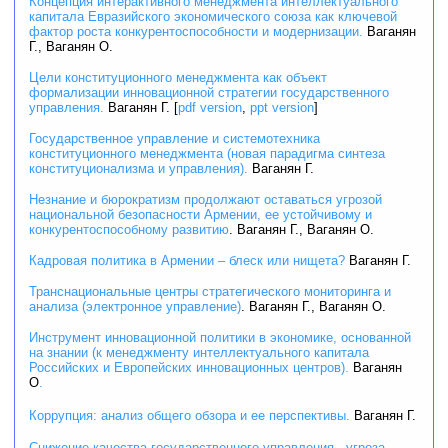
Концепция интерактивного менеджмента интеллектуального
капитала Евразийского экономического союза как ключевой
фактор роста конкурентоспособности и модернизации.
Ваганян
Г., Ваганян О.
Цели конституционного менеджмента как объект
формализации инновационной стратегии государственного
управления.
Ваганян Г. [
pdf version
,
ppt version
]
Государственное управление и системотехника
конституционного менеджмента (новая парадигма синтеза
конституционализма и управления).
Ваганян Г.
Незнание и бюрократизм продолжают оставаться угрозой
национальной безопасности Армении, ее устойчивому и
конкурентоспособному развитию
. Ваганян Г., Ваганян О.
Кадровая политика в Армении – блеск или нищета?
Ваганян Г.
Транснациональные центры стратегического мониторинга и
анализа (электронное управление)
. Ваганян Г., Ваганян О.
Инструмент инновационной политики в экономике, основанной
на знании (к менеджменту интеллектуального капитала
Российских и Европейских инновационных центров).
Ваганян
О
.
Коррупция: анализ общего обзора и ее перспективы.
Ваганян Г.
Снижение качества государственного управления - угроза