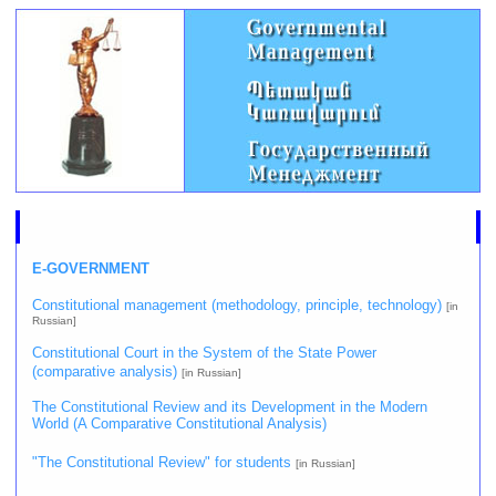
E-GOVERNMENT
Constitutional management (methodology, principle, technology)
[in
Russian]
Constitutional Court in the System of the State Power
(comparative analysis)
[in Russian]
The Constitutional Review and its Development in the Modern
World (A Comparative Constitutional Analysis)
"The Constitutional Review" for students
[in Russian]