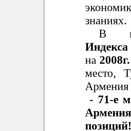
экономи
знаниях.
В ми
Индекса
на
2008г.
место, Т
Армения
-
71-е
ме
Армен
позиций