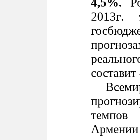
4,5%.
Р
2013г
.
госбюдж
прогноз
реальн
составит
Всеми
прогноз
темпов
Армени