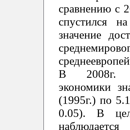
сравнению с 2
спустил
ся
на 
значение дос
среднемир
среднеевропе
В
2008г. з
экономики зн
(1995г.)
по
5.1
0.05). В ц
наблюдаетс