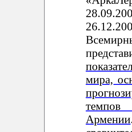
28.09.20
26.12.20
Всемир
представ
показат
мира, ос
прогноз
темпов
Армении