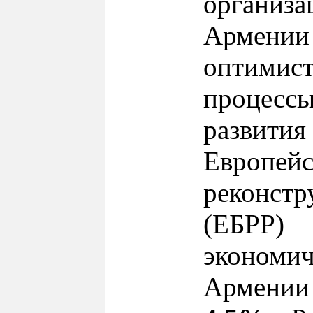
организа
Арм
оптимис
процес
развития
Евро
реконст
(ЕБРР
эконо
Армении