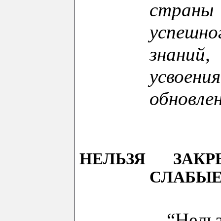
стра
успешн
знаний,
усвоен
обновле
НЕЛЬЗЯ ЗАК
СЛАБЫЕ
“Нель