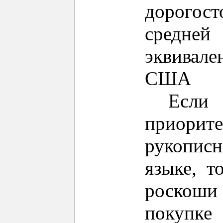
дорого
средней 
эквивал
США
Если
приорит
рукописн
языке,
т
роскош
покупке