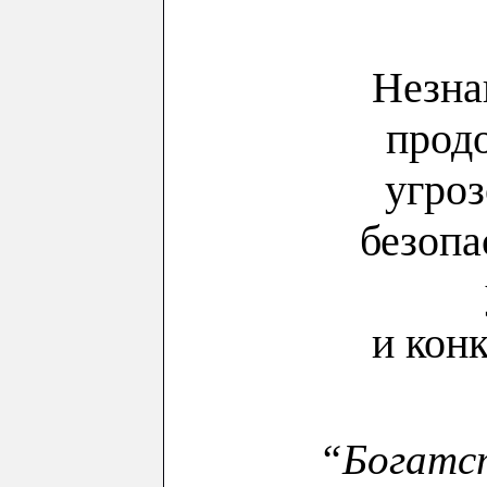
Незна
прод
угро
безопа
и кон
“Богат