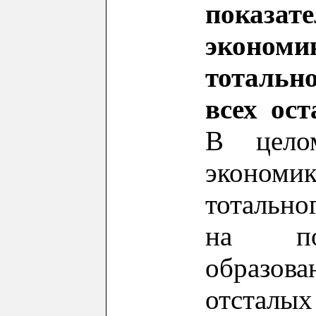
показ
эконо
тотальн
всех ост
В цело
эконо
тотально
на пок
образо
отсталых