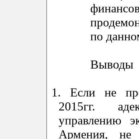
финансо
продемон
по данно
Выводы
1.
Если не п
201
5
гг. адек
управлени
ю
эк
Армения, не 