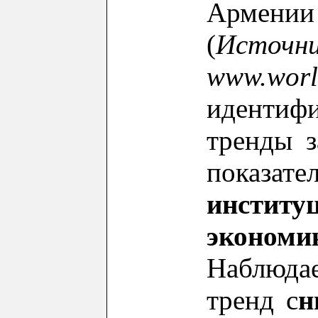
Армен
(
Источни
www.worl
идентиф
тренды 
показ
институ
экономи
Наблюда
тренд с
н