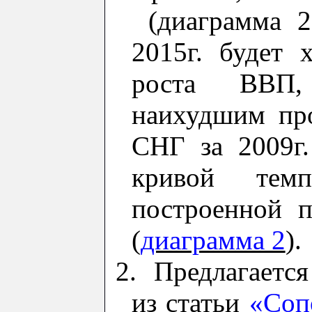
(
диаграмма 2
2015г. будет 
роста ВВП,
наихудшим пр
СНГ
з
а 2009г.
кривой тем
построенной п
(
диаграмма 2
).
2.
Предлагае
тся
из статьи
«Соп