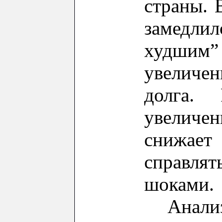
страны.
замедли
худшим
увеличен
долга.
увеличе
снижае
справл
шоками.
Анал