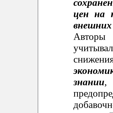
сохране
цен на 
внешн
А
вторы
учиты
сниж
эконом
знании
,
предопре
добавоч