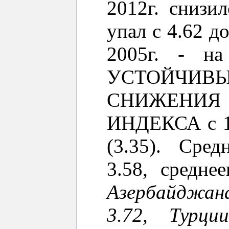
2012г. снизи
упал с 4.62
д
о
2005г. - н
УСТОЙЧИ
СНИЖЕН
ИНДЕКСА
с
1
(
3.35
)
.
Сред
3.
58
,
с
реднее
Азербайджан
3.72, Турци