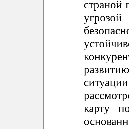
страной 
угроз
безопас
уст
конкурен
развитию
ситуа
рассмот
карту по
основа