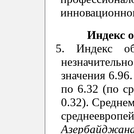
инновационно
Индекс 
5.
Индекс об
незначитель
значения
6.96.
п
о 6.32 (
по с
0.32). Средне
с
реднеевропе
Азербайджан