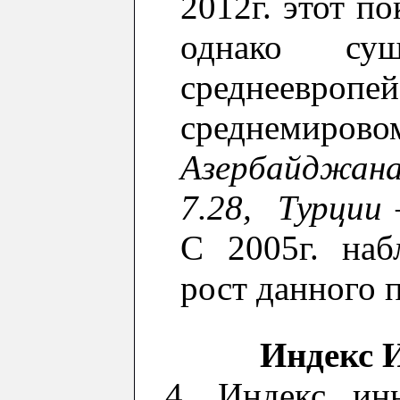
2012г. этот п
однако сущ
среднеевроп
среднемирово
Азербайджан
7.28, Турции 
С
2005г.
н
аб
рост данного п
Индекс 
4.
Индекс ин