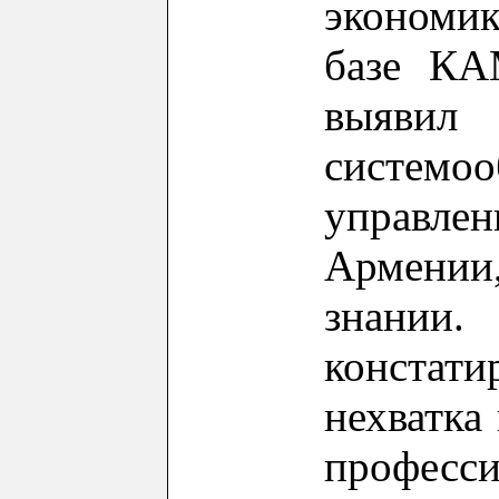
экономи
базе КА
вы
системо
управл
Армении
зн
констати
нехватка
професси