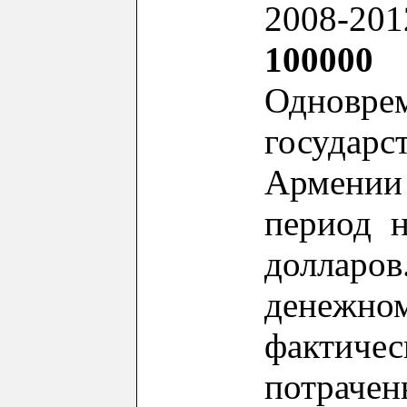
2008-20
100000
а
Одновре
госуд
Армени
период н
долларо
денеж
фактич
потраче