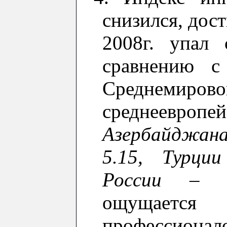
снизился,
дост
2008г.
упал
сравнению с
Средн
е
миров
с
редн
е
европ
Азербайджан
5.15, Турции
России – 6
ощущается
профессио