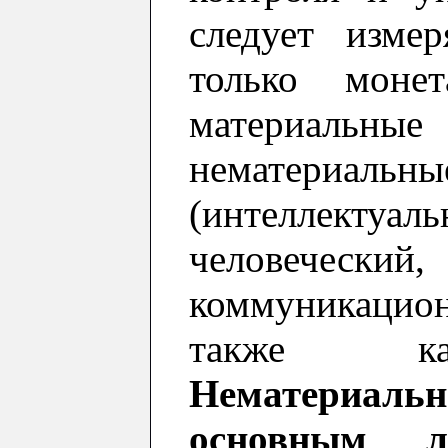
следует изме
только монет
материальны
нематери
(интеллект
человеческий
коммуникаци
также кап
Н
ематериаль
основным л