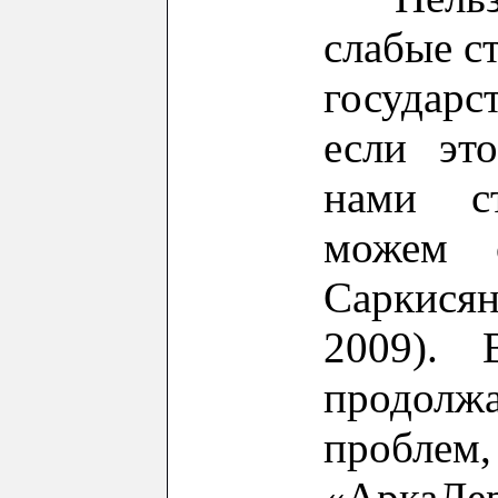
слабые с
государ
если эт
нами ст
можем 
Саркисян
2009).
продол
проблем,
«
АркаЛе