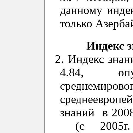
данному
инде
только Азерба
Индекс 
2.
Индекс знан
4.84
, опу
средне
с
реднеевропе
знаний в 200
(с 2005