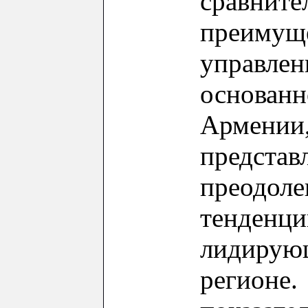
сравни
преимуще
управл
основа
Армении
представ
преодо
тенденци
лидир
регионе.