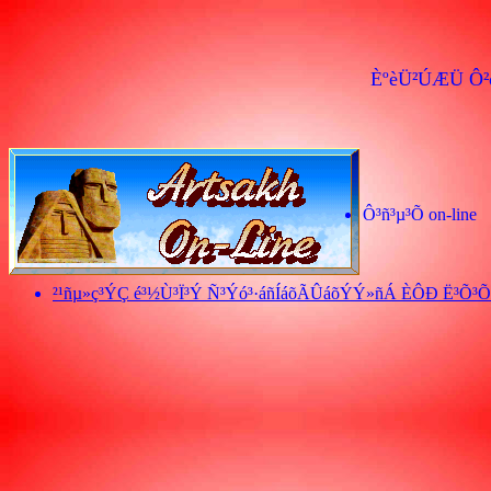
ÈºèÜ²ÚÆÜ Ô²
Ô³ñ³µ³Õ on-line
²¹ñµ»ç³ÝÇ é³½Ù³Ï³Ý Ñ³Ýó³·áñÍáõÃÛáõÝÝ»ñÁ ÈÔÐ Ë³Õ³Õ