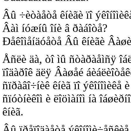
Âû ÷èòàåòå êíèãè ïî ýêîíîìèê
Âàì íóæíû îíè â ðàáîòå?
Ðåêîìåíäóåòå Âû êíèãè Âàøèì
Åñëè äà, òî ìû ñòàðàåìñÿ îá
ïîäàðîê äëÿ Âàøåé áèáëèîòåê
ñïðàâî÷íèê êíèã ïî ýêîíîìèêå è
ñïóòíèêîì è ëîöìàíîì íà îáøèð
êíèã.
Âû ïðåïîäàåòå ýêîíîìè÷åñêèå