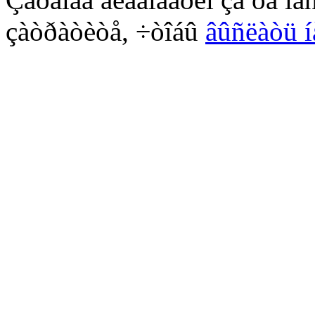
çàòðàòèòå, ÷òîáû
âûñëàòü í