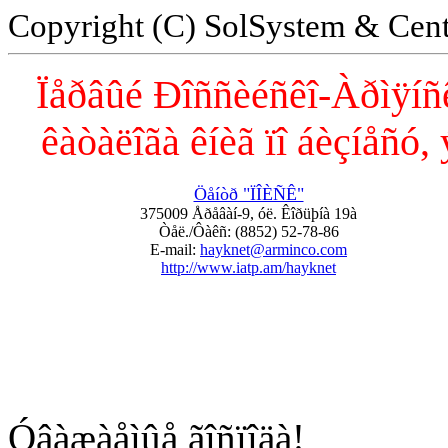
Copyright (C) SolSystem & Ce
Ïåðâûé Ðîññèéñêî-Àðìÿíñê
êàòàëîãà êíèã ïî áèçíåñó, 
Öåíòð "ÏÎÈÑÊ"
375009 Åðåâàí-9, óë. Êîðüþíà 19à
Òåë./Ôàêñ: (8852) 52-78-86
E-mail:
hayknet@arminco.com
http://www.iatp.am/hayknet
Óâàæàåìûå ãîñïîäà!