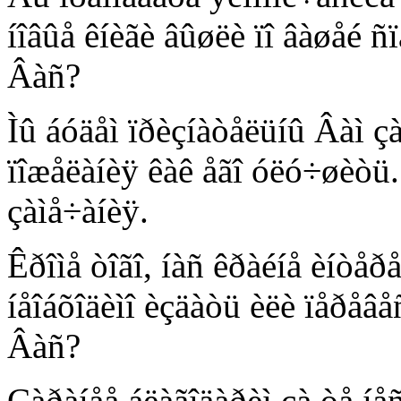
íîâûå êíèãè âûøëè ïî âàøåé ñ
Âàñ?
Ìû áóäåì ïðèçíàòåëüíû Âàì çà
ïîæåëàíèÿ êàê åãî óëó÷øèòü.
çàìå÷àíèÿ.
Êðîìå òîãî, íàñ êðàéíå èíòåðå
íåîáõîäèìî èçäàòü èëè ïåðåâ
Âàñ?
Çàðàíåå áëàãîäàðèì çà òå íå