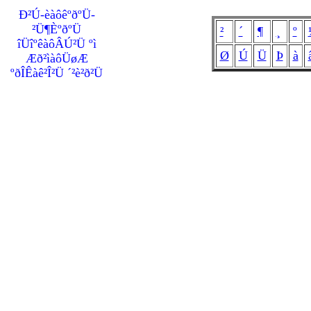
Ð²Ú-èàôêºðºÜ-
²Ü¶ÈºðºÜ
²
´
¶
¸
º
îÜîºêàôÂÚ²Ü ºì
Ø
Ú
Ü
Þ
à
Æð²ìàôÜøÆ
ºðÎÊàê²Î²Ü ´²è²ð²Ü