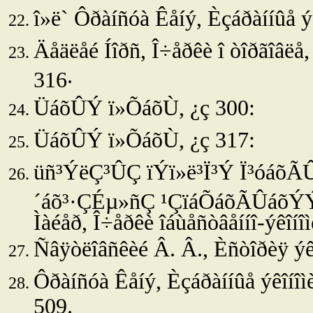
î»ë`
Ôðàíñóà Êåíý, Èçáðàííûå ýê
Äåäëåé Íîðñ, Î÷åðêè î òîðãîâëå, 
.
316
ÜáõÛÝ ï»ÕáõÙ, ¿ç 300:
ÜáõÛÝ ï»ÕáõÙ, ¿ç 317:
üñ³ÝëÇ³ÛÇ ïÝï»ë³Ï³Ý Ï³óáõÃÛ
´áõ³·ÇÉµ»ñÇ ¹ÇïáÕáõÃÛáõÝ
Ìàéåð, Î÷åðêè îáùåñòâåííî-ýêîíî
Ñâÿòëîâñêèé Â. Â., Èñòîðèÿ ýêî
Ôðàíñóà Êåíý, Èçáðàííûå ýêîíîìè
509.