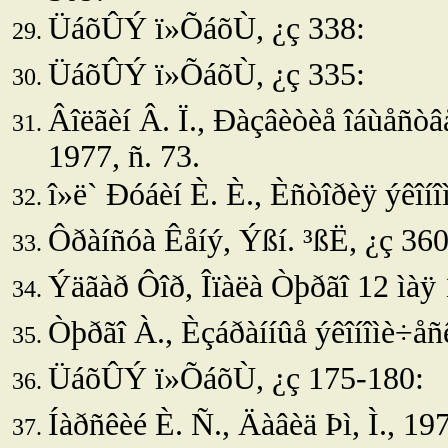
ÜáõÛÝ ï»ÕáõÙ, ¿ç 338:
ÜáõÛÝ ï»ÕáõÙ, ¿ç 335:
Âîëãèí Â. Ï., Ðàçâèòèå îáùåñòâå
1977, ñ. 73.
î»ë
` Ðóáèí È. È., Èñòîðèÿ ýêîíîì
Ôðàíñóà Êåíý, Ýßí. ³ßË, ¿ç 36
Ýäãàð Ôîð, Îïàëà Òþðãî 12 ìàÿ 1
Òþðãî À., Èçáðàííûå ýêîíîìè÷åñê
ÜáõÛÝ ï»ÕáõÙ, ¿ç 175-180:
Íàðñêèé È. Ñ., Äàâèä Þì, Ì., 197