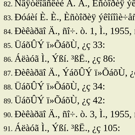
Ñâÿòëîâñêèé Â. Â., Èñòîðèÿ ýêî
Ðóáèí È. È., Èñòîðèÿ ýêîíîìè÷åñê
Ðèêàðäî Ä., ñî÷. ò. 1, Ì., 1955, 
ÜáõÛÝ ï»ÕáõÙ,
¿ç 33:
Áëàóã Ì., Ýßí.
³ßË., ¿ç 86:
Ðèêàðäî Ä.,
ÝáõÛÝ ï»ÕáõÙ, ¿ç
ÜáõÛÝ ï»ÕáõÙ, ¿ç 34:
ÜáõÛÝ ï»ÕáõÙ, ¿ç 42:
Ðèêàðäî Ä., ñî÷. ò. 3, Ì., 1955,
Áëàóã Ì.,
Ýßí. ³ßË., ¿ç 105: