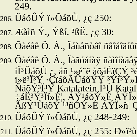
249.
ÜáõÛÝ ï»ÕáõÙ, ¿ç 250:
Æàìñ Ý.,
Ýßí. ³ßË. ¿ç 30:
Õàéåê Ô. À., Îáùåñòâî ñâîáîäíûõ,
Õàéåê Ô. À., Ïàãóáíàÿ ñàìîíàäåÿ
íÏ³ÛáõÙ ¿, áñ ¹»é¨ë àõáÉïÇÝ ³
ï»ë³Ï³Ý ·ÇïáõÃÛáõÝÝ ³Ýí³Ý»É 
ÑáõÝ³Ï³Ý Katalatein Ï³Ù Katal
÷áË³Ý³Ïí»É¦, ÁÝ¹áõÝ»É ÁÝÏ
ÃßÝ³ÙáõÝ ¹³ñÓÝ»É ÁÝÏ»ñ¦ 
ÜáõÛÝ ï»ÕáõÙ, ¿ç 248-249:
ÜáõÛÝ ï»ÕáõÙ, ¿ç 255: Ð»ï³ù