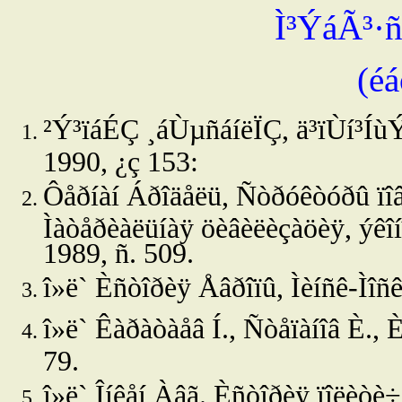
Ì³ÝáÃ³
(é
²Ý³ïáÉÇ ¸áÙµñáíëÏÇ, ä³ïÙí³Í
1990, ¿ç 153:
Ôåðíàí Áðîäåëü, Ñòðóêòóðû ïîâñå
Ìàòåðèàëüíàÿ öèâèëèçàöèÿ, ýêîí
1989, ñ. 509.
î»ë`
Èñòîðèÿ Åâðîïû, Ìèíñê-Ìîñê
î»ë`
Êàðàòàåâ Í., Ñòåïàíîâ È., È
79.
î»ë`
Îíêåí Àâã.,Èñòîðèÿ ïîëèòè÷