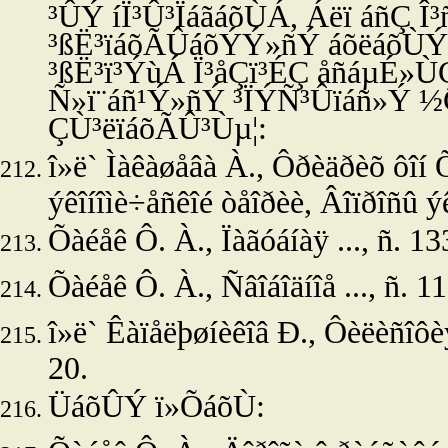
³ÛÝ íÏ³Û³ÏáãáõÙÁ, Áëï áñÇ 
³ßË³ïáõÃÛáõÝÝ»ñÝ áõëáõÙÝ³ë
³ßË³ï³ÝùÁ Ï³åÇï³ÉÇ åñáµÉ»ÙÇ í
Ñ»ï¨áñ¹Ý»ñÝ ³ÏÝÑ³Ûïáñ»Ý 
ÇÙ³ëïáõÃÛ³Ùµ¦:
î»ë`
Ìàêàøåâà À., Ôðèäðèõ ôîí Õ
ýêîíîìè÷åñêîé òåîðèè, Âîïðîñû ýê
Õàéåê Ô. À., Ïàãóáíàÿ ..., ñ. 1
Õàéåê Ô. À., Ñâîáîäíîå ..., ñ. 1
î»ë`
Êàïåëþøíèêîâ Ð., Ôèëèñîôèÿ 
20.
ÜáõÛÝ ï»ÕáõÙ: