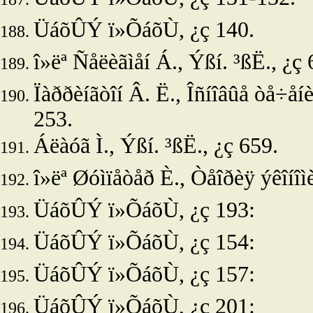
ÜáõÛÝ ï»ÕáõÙ, ¿ç 140.
î»ëª
Ñåëèãìåí Á.
, Ýßí. ³ßË., ¿ç 
Ïàððèíãòîí Â. Ë., Îñíîâûå òå÷åíè
253.
Áëàóã Ì.,
Ýßí. ³ßË., ¿ç 659.
î»ëª
Øóìïåòåð È., Òåîðèÿ ýêîíîìè
ÜáõÛÝ ï»ÕáõÙ, ¿ç 193:
ÜáõÛÝ ï»ÕáõÙ, ¿ç 154:
ÜáõÛÝ ï»ÕáõÙ, ¿ç 157:
ÜáõÛÝ ï»ÕáõÙ, ¿ç 201: