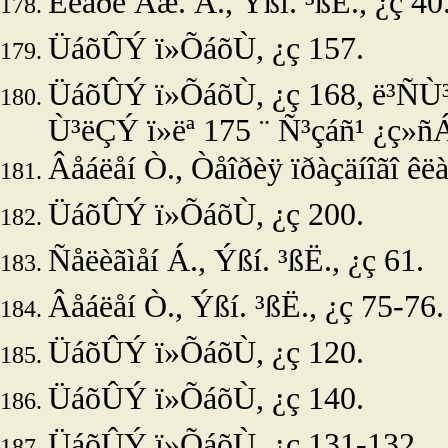
Êëàðê Äæ. Á.,
Ýßí. ³ßË., ¿ç 40
ÜáõÛÝ ï»ÕáõÙ, ¿ç 157.
ÜáõÛÝ ï»ÕáõÙ, ¿ç 168, ë³Ñ
Ù³ëÇÝ ï»ëª 175 ¨ Ñ³çáñ¹ ¿ç»ñ
Âåáëåí Ò., Òåîðèÿ ïðàçäíîãî êëà
ÜáõÛÝ ï»ÕáõÙ, ¿ç 200.
Ñåëèãìåí Á.,
Ýßí. ³ßË., ¿ç 61.
Âåáëåí Ò.,
Ýßí. ³ßË., ¿ç 75-76.
ÜáõÛÝ ï»ÕáõÙ, ¿ç 120.
ÜáõÛÝ ï»ÕáõÙ, ¿ç 140.
ÜáõÛÝ ï»ÕáõÙ, ¿ç 131-132.