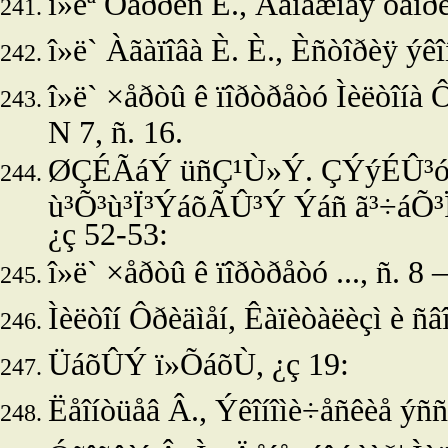
î»ë
ª Õàððèñ Ë., Äåíåæíàÿ òåîðè
î»ë
` Àãàïîâà È. È., Èñòîðèÿ ýêî
î»ë
` ×åðòû ê ïîðòðåòó Ìèëòîíà 
N 7, ñ. 16.
ØÇÉÃáÝ üñÇ¹Ù»Ý. ÇÝýÉÛ³óÇ
ù³Õ³ù³Ï³ÝáõÃÛ³Ý Ýáñ ã³÷áÕ³
¿ç 52-53:
î»ë`
×åðòû ê ïîðòðåòó ..., ñ. 8 –
Ìèëòîí Ôðèäìåí, Êàïèòàëèçì è ñâ
ÜáõÛÝ ï»ÕáõÙ, ¿ç 19:
Ëåîíòüåâ Â., Ýêîíîìè÷åñêèå ýññå