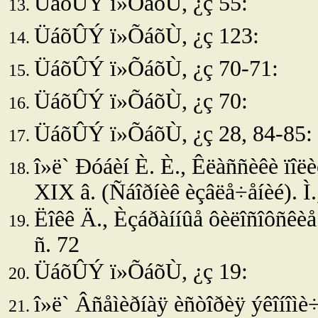
ÜáõÛÝ ï»ÕáõÙ, ¿ç 55:
ÜáõÛÝ ï»ÕáõÙ, ¿ç 123:
ÜáõÛÝ ï»ÕáõÙ, ¿ç 70-71:
ÜáõÛÝ ï»ÕáõÙ, ¿ç 70:
ÜáõÛÝ ï»ÕáõÙ, ¿ç 28, 84-85:
î»ë`
Ðóáèí È. È., Êëàññèêè ïîëè
XIX â. (Ñáîðíèê èçâëå÷åíèé). Ì.
Ëîêê Ä., Èçáðàííûå ôèëîñîôñêèå ï
ñ. 72
ÜáõÛÝ ï»ÕáõÙ, ¿ç 19:
î»ë`
Âñåìèðíàÿ èñòîðèÿ ýêîíîìè÷å