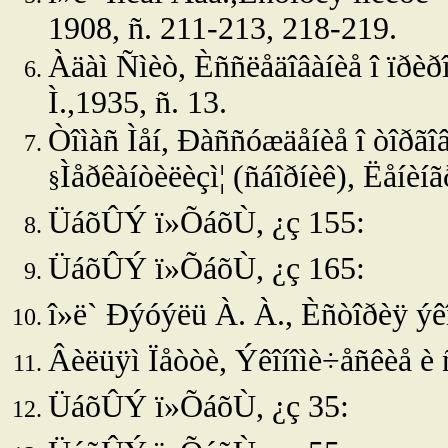
1908, ñ. 211-213, 218-219.
Àäàì Ñìèò, Èññëåäîâàíèå î ïðèðî
Ì.,1935, ñ. 13.
Òîìàñ Ìåí, Ðàññóæäåíèå î òîðãî
Ìåðêàíòèëèçì
¦
(ñáîðíèê), Ëåíèíã
§
ÜáõÛÝ ï»ÕáõÙ, ¿ç 155:
ÜáõÛÝ ï»ÕáõÙ, ¿ç 165:
î»ë`
Ðýóýëü À. À., Èñòîðèÿ ýêîí
Âèëüÿì Ïåòòè, Ýêîíîìè÷åñêèå è 
ÜáõÛÝ ï»ÕáõÙ, ¿ç 35: