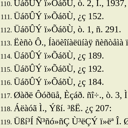
ÜáõÛÝ ï»ÕáõÙ, ò. 2, Ì., 1937, 
ÜáõÛÝ ï»ÕáõÙ, ¿ç 152.
ÜáõÛÝ ï»ÕáõÙ, ò. 1, ñ. 291.
Ëèñò Ô., Íàöèîíàëüíàÿ ñèñòåìà ï
ÜáõÛÝ ï»ÕáõÙ, ¿ç 189.
ÜáõÛÝ ï»ÕáõÙ, ¿ç 192.
ÜáõÛÝ ï»ÕáõÙ, ¿ç 184.
Øàðë Ôóðüå, Èçáð. ñî÷., ò. 3, Ì
Áëàóã Ì.,
Ýßí. ³ßË. ¿ç 207:
Üßí³Í Ñ³ñó»ñÇ Ù³ëÇÝ ï»ëª Î. Ø³