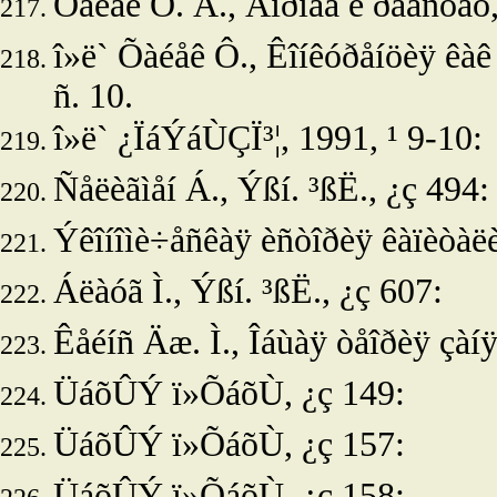
Õàéåê Ô. À., Äîðîãà ê ðàáñòâó, ï
î»ë
` Õàéåê Ô., Êîíêóðåíöèÿ êàê 
ñ. 10.
î»ë` ¿ÏáÝáÙÇÏ³¦, 1991, ¹ 9-10:
Ñåëèãìåí Á.,
Ýßí. ³ßË., ¿ç 494:
Ýêîíîìè÷åñêàÿ èñòîðèÿ êàïèòàëè
Áëàóã Ì.,
Ýßí. ³ßË., ¿ç 607:
Êåéíñ Äæ. Ì., Îáùàÿ òåîðèÿ çàíÿò
ÜáõÛÝ ï»ÕáõÙ, ¿ç 149:
ÜáõÛÝ ï»ÕáõÙ, ¿ç 157:
ÜáõÛÝ ï»ÕáõÙ, ¿ç 158: