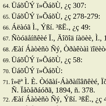
ÜáõÛÝ ï»ÕáõÙ, ¿ç 307:
ÜáõÛÝ ï»ÕáõÙ, ¿ç 278-279:
Áëàóã Ì.,
Ýßí. ³ßË., ¿ç 49:
Ñòóäåíñêèé Ï., Äîõîä íàöèè, Ì., 
Æàí Áàòèñò Ñý, Òðàêòàì ïîëèòè÷
ÜáõÛÝ ï»ÕáõÙ, ¿ç 58:
ÜáõÛÝ ï»ÕáõÙ:
î»ëª
Ì. È.
Òóãàí-Áàðàíîâñêèé, Ïð
Ñ. Ïåòåðáóðã, 1894, ñ. 378.
Æàí Áàòèñò Ñý,
Ýßí. ³ßË., ¿ç 