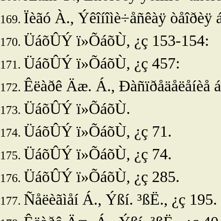
Ïèãó À., Ýêîíîìè÷åñêàÿ òåîðèÿ áë
ÜáõÛÝ ï»ÕáõÙ, ¿ç 153-154:
ÜáõÛÝ ï»ÕáõÙ, ¿ç 457:
Êëàðê Äæ. Á., Ðàñïðåäåëåíèå áîã
ÜáõÛÝ ï»ÕáõÙ.
ÜáõÛÝ ï»ÕáõÙ, ¿ç 71.
ÜáõÛÝ ï»ÕáõÙ, ¿ç 74.
ÜáõÛÝ ï»ÕáõÙ, ¿ç 285.
Ñåëèãìåí Á.,
Ýßí. ³ßË., ¿ç 195.