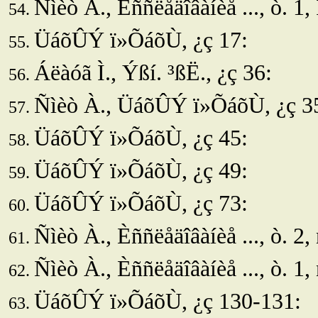
Ñìèò À., Èññëåäîâàíèå ..., ò. 1, 
ÜáõÛÝ ï»ÕáõÙ, ¿ç 17:
Áëàóã Ì.
, Ýßí. ³ßË., ¿ç 36:
Ñìèò À.,
ÜáõÛÝ ï»ÕáõÙ, ¿ç 3
ÜáõÛÝ ï»ÕáõÙ, ¿ç 45:
ÜáõÛÝ ï»ÕáõÙ, ¿ç 49:
ÜáõÛÝ ï»ÕáõÙ, ¿ç 73:
Ñìèò À., Èññëåäîâàíèå ..., ò. 2,
Ñìèò À., Èññëåäîâàíèå ..., ò. 1,
ÜáõÛÝ ï»ÕáõÙ, ¿ç 130-131: