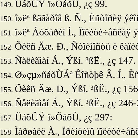
ÜáõÛÝ ï»ÕáõÙ, ¿ç 99.
î»ëª
ßäãàðîâ ß. Ñ., Èñòîðèÿ ýêîí
î»ëª
Áóõàðèí Í., Ïîëèòè÷åñêàÿ ýê
Õèêñ Äæ. Ð., Ñòîèìîñòü è êàïèòà
Ñåëèãìåí Á., Ýßí.
³ßË., ¿ç 147.
Ø»çµ»ñáõÙÁª
Êîñòþê Â. Í., Èñ
Õèêñ Äæ. Ð.,
Ýßí. ³ßË., ¿ç 156
Ñåëèãìåí Á., Ýßí.
³ßË., ¿ç 246-
ÜáõÛÝ ï»ÕáõÙ, ¿ç 297:
Ìàðøàëë À., Ïðèíöèïû ïîëèòè÷åñêî