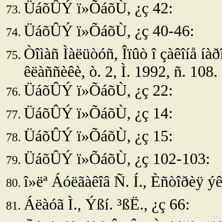
ÜáõÛÝ ï»ÕáõÙ, ¿ç 42:
ÜáõÛÝ ï»ÕáõÙ, ¿ç 40-46:
Òîìàñ Ìàëüòóñ, Îïûò î çàêîíå íàð
êëàññèêè, ò. 2, Ì. 1992, ñ. 108.
ÜáõÛÝ ï»ÕáõÙ, ¿ç 22:
ÜáõÛÝ ï»ÕáõÙ, ¿ç 14:
ÜáõÛÝ ï»ÕáõÙ, ¿ç 15:
ÜáõÛÝ ï»ÕáõÙ, ¿ç 102-103:
î»ëª
Áóëãàêîâ Ñ. Í., Èñòîðèÿ ýêî
Áëàóã Ì.,
Ýßí. ³ßË., ¿ç 66: