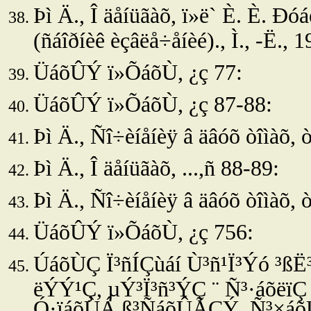
Þì Ä., Î äåíüãàõ, ï»ë` È. È. Ðó
(ñáîðíèê
èçâëå÷åíèé)., Ì., -Ë., 1
ÜáõÛÝ ï»ÕáõÙ, ¿ç 77:
ÜáõÛÝ ï»ÕáõÙ, ¿ç 87-88:
Þì Ä., Ñî÷èíåíèÿ â äâóõ òîìàõ, ò
Þì Ä., Î äåíüãàõ, ...,ñ 88-89:
Þì Ä., Ñî÷èíåíèÿ â äâóõ òîìàõ, ò.
ÜáõÛÝ ï»ÕáõÙ, ¿ç 756:
ÚáõÙÇ Ï³ñÍÇùáí Ù³ñ¹Ï³Ýó ³ß
ëÝÝ¹Ç, µÝ³Ï³ñ³ÝÇ ¨ Ñ³·áõëï
Ó·ïáõÙÁ ß³ÑáõÛÃÇÝ, Ñ³×áõÛ