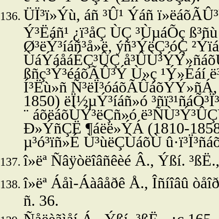
ÜÏ³ï»Ýù, áñ ³Û¹ Ýáñ ï»ëáõÃÛ
Ý³Ëáñ¹ ¿ï³åÇ ÙÇ ³ÙµáÕç ß³ñù
Ø³ëÝ³íáñ³å»ë, ýñ³ÝëÇ³óÇ ²Ýïá
ÙáÝáåáÉÇ³ÛÇ å³ÛÙ³ÝÝ»ñáõ
ßñç³Ý³éáõÃÛ³Ý Ù»ç ¹Ý»Éáí 
Í³Ëù»ñ Ñ³ëÏ³óáõÃÛáõÝÝ»ñÁ,
1850) ëÏ½µÝ³íáñ»ó ³ñï³¹ñáÕ
¨ áõëáõÙÝ³ëÇñ»ó ë³ÑÙ³Ý³ÛÇ
Ð»ÝñÇË ¶áëë»ÝÁ (1810-1858
µ³ó³ïñ»É Ù³ùëÇÙáõÙ û·ï³Ï³
î»ëª
Ñâÿòëîâñêèé Â.,
Ýßí. ³ßË.
î»ëª
Áåì-Áàâåðê Å., Îñíîâû òåîð
ñ. 36.