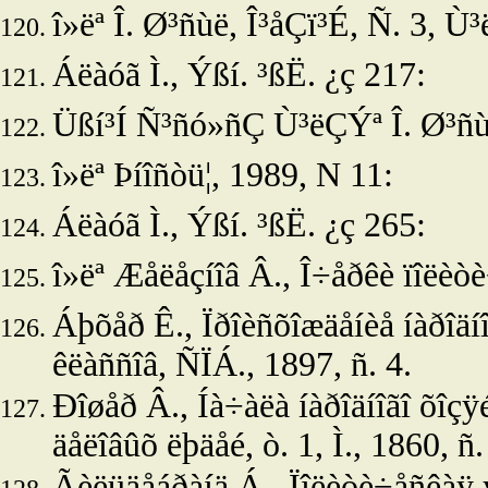
î»ëª Î. Ø³ñùë, Î³åÇï³É, Ñ. 3, Ù³
Áëàóã Ì.,
Ýßí. ³ßË. ¿ç 217:
Üßí³Í Ñ³ñó»ñÇ Ù³ëÇÝª Î. Ø³ñùë,
î»ëª
Þíîñòü
¦, 1989, N 11:
Áëàóã Ì.,
Ýßí. ³ßË. ¿ç 265:
î»ëª
Æåëåçíîâ Â., Î÷åðêè ïîëèòè÷å
Áþõåð Ê., Ïðîèñõîæäåíèå íàðîäí
êëàññîâ, ÑÏÁ., 1897, ñ. 4.
Ðîøåð Â., Íà÷àëà íàðîäíîãî õîç
äåëîâûõ ëþäåé, ò. 1, Ì., 1860, ñ.
Ãèëüäåáðàíä Á., Ïîëèòè÷åñêàÿ ýê