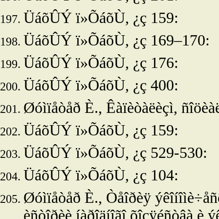
ÜáõÛÝ ï»ÕáõÙ, ¿ç 159:
ÜáõÛÝ ï»ÕáõÙ, ¿ç 169–170:
ÜáõÛÝ ï»ÕáõÙ, ¿ç 176:
ÜáõÛÝ ï»ÕáõÙ, ¿ç 400:
Øóìïåòåð È., Êàïèòàëèçì, ñîöèàë
ÜáõÛÝ ï»ÕáõÙ, ¿ç 159:
ÜáõÛÝ ï»ÕáõÙ, ¿ç 529-530:
ÜáõÛÝ ï»ÕáõÙ, ¿ç 104:
Øóìïåòåð È., Òåîðèÿ ýêîíîìè÷åñê
èñòîðèè íàðîäíîãî õîçÿéñòâà è ýê