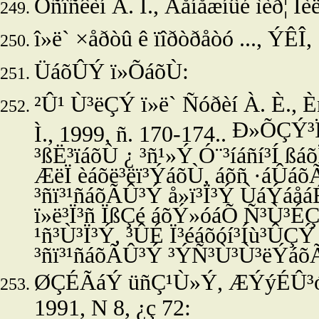
Óñîñêèí Â. Ì., Äåíåæíûé ìèð¦ Ìèë
î»ë
` ×åðòû ê ïîðòðåòó ..., ÝÊÎ,
ÜáõÛÝ ï»ÕáõÙ:
²Û¹ Ù³ëÇÝ ï»ë`
Ñóðèí À. È., È
Ð»ÕÇÝ³Ï
Ì., 1999, ñ. 170-174..
³ßË³ïáõÙ ¿ ³ñ¹»Ý Ó¨³íáñí³Í ß
ÆëÏ èáõë³ëï³ÝáõÙ, áõñ ·áÛá
³ñï³¹ñáõÃÛ³Ý å»ï³Ï³Ý ÙáÝáåá
ï»ë³Ï³ñ ÏßÇé áõÝ»óáÕ Ñ³Ù³
¹ñ³Ù³Ï³Ý, ³ÛÉ Ï³éáõóí³Íù³ÛÇ
³ñï³¹ñáõÃÛ³Ý ³ÝÑ³Ù³Ù³ëÝáõ
ØÇÉÃáÝ üñÇ¹Ù»Ý, ÆÝýÉÛ³óÇ³
1991, N 8, ¿ç 72: