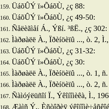
ÜáõÛÝ ï»ÕáõÙ, ¿ç 88:
ÜáõÛÝ ï»ÕáõÙ, ¿ç 49-50:
Ñåëèãìåí Á.,
Ýßí. ³ßË., ¿ç 302:
Ìàðøàëë À., Ïðèíöèïû ..., ò. 2, Ì.
ÜáõÛÝ ï»ÕáõÙ, ¿ç 31-32:
ÜáõÛÝ ï»ÕáõÙ, ¿ç 30:
Ìàðøàëë À., Ïðèíöèïû ..., ò. 1, ñ
Ìàðøàëë À., Ïðèíöèïû ..., ò. 2, ñ.
Ñàìóýëüñîí Ï., Ýêîíîìèêà, Ì., 196
Æàìñ Ý., Èñòîðèÿ ýêîíîìè÷åñêîé