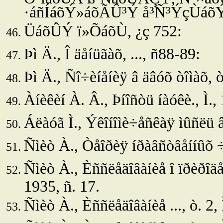
·áñÍáõÝ»áõÃÛ³Ý å³Ñ³ÝçÙáõÝù
ÜáõÛÝ ï»ÕáõÙ, ¿ç 752:
Þì Ä., Î äåíüãàõ, ..., ñ88-89:
Þì Ä., Ñî÷èíåíèÿ â äâóõ òîìàõ, ò
Àíèêèí À. Â., Þíîñòü íàóêè., Ì.,
Áëàóã Ì., Ýêîíîìè÷åñêàÿ ìûñëü â
Ñìèò À., Òåîðèÿ íðàâñòâåííûõ 
Ñìèò À., Èññëåäîâàíèå î ïðèðîäå 
1935, ñ. 17.
Ñìèò À., Èññëåäîâàíèå ..., ò. 2, 