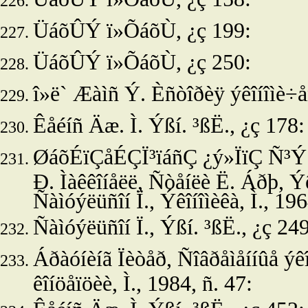
ÜáõÛÝ ï»ÕáõÙ, ¿ç 199:
ÜáõÛÝ ï»ÕáõÙ, ¿ç 250:
î»ë`
Æàìñ Ý. Èñòîðèÿ ýêîíîìè÷åñ
Êåéíñ Äæ. Ì.
Ýßí. ³ßË., ¿ç 178:
ØáõÉïÇåÉÇÏ³ïáñÇ ¿ý»ÏïÇ Ñ³Ý
Ð. Ìàêêîíåëë, Ñòåíëè Ë. Áðþ, Ýê
Ñàìóýëüñîí Ï., Ýêîíîìèêà, Ì., 19
Ñàìóýëüñîí Ï.,
Ýßí. ³ßË., ¿ç 249
Áðàóíèíã Ïèòåð, Ñîâðåìåííûå ýê
êîíöåïöèè, Ì., 1984, ñ. 47: