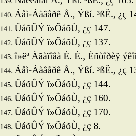
Ñåëèãìåí Á.,
Ýßí. ³ßË., ¿ç 165.
Áåì-Áàâåðê Å.
, Ýßí. ³ßË., ¿ç 1
ÜáõÛÝ ï»ÕáõÙ, ¿ç 147.
ÜáõÛÝ ï»ÕáõÙ, ¿ç 137.
î»ëª
Àãàïîâà È. È., Èñòîðèÿ ýêîí
Áåì-Áàâåðê Å.,
Ýßí. ³ßË., ¿ç 1
ÜáõÛÝ ï»ÕáõÙ, ¿ç 144.
ÜáõÛÝ ï»ÕáõÙ, ¿ç 160.
ÜáõÛÝ ï»ÕáõÙ, ¿ç 170.
ÜáõÛÝ ï»ÕáõÙ, ¿ç 8.