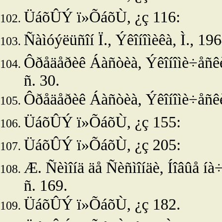
ÜáõÛÝ ï»ÕáõÙ, ¿ç 116:
Ñàìóýëüñîí Ï., Ýêîíîìèêà, Ì., 196
Ôðåäåðèê Áàñòèà, Ýêîíîìè÷åñêèå 
ñ. 30.
Ôðåäåðèê Áàñòèà, Ýêîíîìè÷åñêèå
ÜáõÛÝ ï»ÕáõÙ, ¿ç 155:
ÜáõÛÝ ï»ÕáõÙ, ¿ç 205:
Æ. Ñèìîíä äå Ñèñìîíäè, Íîâûå íà÷
ñ. 169.
ÜáõÛÝ ï»ÕáõÙ, ¿ç 182.