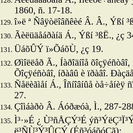
1860, ñ. 17-18.
î»ë
ª Ñâÿòëîâñêèé Â. Â.,
Ýßí ³ß
Ãèëüäåáðàíä Á.,
Ýßí ³ßË., ¿ç 3
ÜáõÛÝ ï»ÕáõÙ, ¿ç 19.
Øìîëëåð Ã., Íàðîäíîå õîçÿéñòâî, 
Õîçÿéñòâî, íðàâû è ïðàâî. Ðàçäå
Ñåëèãìåí Á., Îñíîâíûå òå÷åíèÿ ñî
27.
Çîìáàðò Â. Áóðæóà, Ì., 287-28
Ì³·»É ¿ Ù³ñÅÇÝ³É ýñ³ÝëÇ³Ï³Ý
ë³ÑÙ³Ý³ÛÇÝ (Éñ³óáõóÇã):