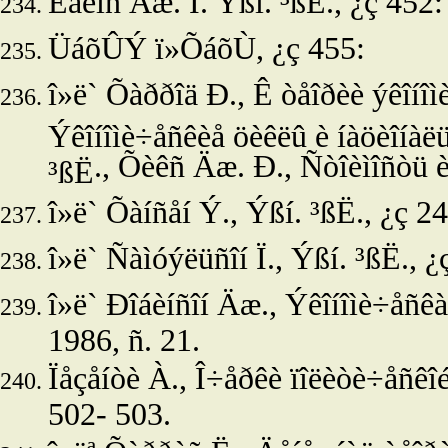
Êåéíñ Äæ. Ì.
Ýßí. ³ßË., ¿ç 452:
ÜáõÛÝ ï»ÕáõÙ, ¿ç 455:
î»ë`
Õàððîä Ð., Ê òåîðèè ýêîíîìè
Ýêîíîìè÷åñêèå öèêëû è íàöèîíàëü
., Õèêñ Äæ. Ð., Ñòîèìîñòü è
³ßË
î»ë
` Õàíñåí
Ý.,
Ýßí. ³ßË., ¿ç
24
î»ë
` Ñàìóýëüñîí Ï.,
Ýßí. ³ßË., ¿
î»ë`
Ðîáèíñîí Äæ., Ýêîíîìè÷åñêàÿ
1986, ñ. 21.
Ïåçåíòè À., Î÷åðêè ïîëèòè÷åñêîé 
502- 503.