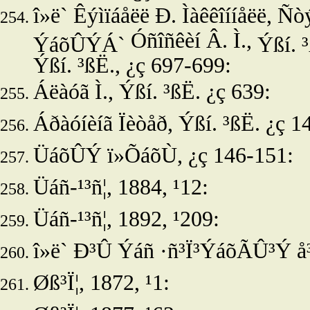
î»ë` Êýìïáåëë
Ð. Ìàêêîííåëë, Ñò
Óñîñêèí Â. Ì.,
ÝáõÛÝÁ`
Ýßí. 
Ýßí. ³ßË., ¿ç 697-699:
Áëàóã Ì.
, Ýßí. ³ßË. ¿ç 639:
Áðàóíèíã Ïèòåð,
Ýßí. ³ßË. ¿ç 1
ÜáõÛÝ ï»ÕáõÙ, ¿ç 146-151:
Üáñ-¹³ñ¦, 1884, ¹12:
Üáñ-¹³ñ¦, 1892, ¹209:
î»ë` Ð³Û Ýáñ ·ñ³Ï³ÝáõÃÛ³Ý å³
Øß³Ï¦, 1872, ¹1: