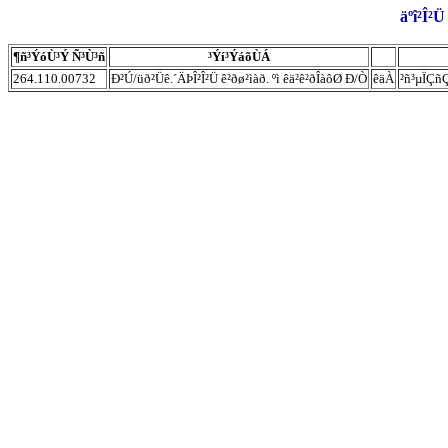
äºî²Î²
¶ñ³ÝóÙ³Ý Ñ³Ù³ñ
³Ýí³ÝáõÙÁ
264.110.00732
Ð²Ú/üð²Üê.´ÄÞÎ²Î²Ü ê²ðø²ìàð. ºì êä²ê²ðÎàôØ Ð/Ò
êäÀ
²ñ³µÏÇñ