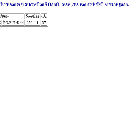
Ü Î²è²ì²ðàôØ ºì ä²Þîä²ÜàôÂÚàôÜ. ä²ðî²¸Æð êàòÆ²È²Î²Ü ²ä²Ðàì²¶ð
Ñ³ëó»
Ñ»é³Ëáë
³.Ã.
Ç
ÎàØÆî²êÆ 44
250441
37