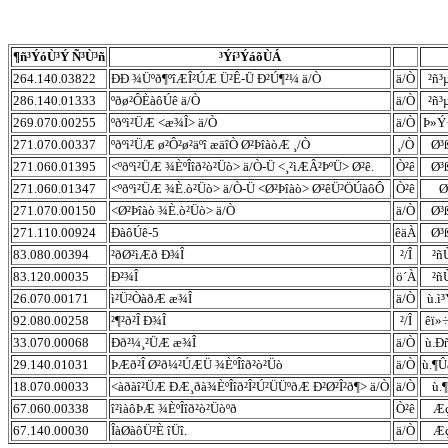
¶ñ³ÝóÙ³Ý Ñ³Ù³ñ
³Ýí³ÝáõÙÁ
264.140.03822
ÐÐ ¾Üºð¶ºîÆÎ²ÚÆ Ü²Ê-Ü Ð²Ú¶²¼ ä/Ò
ä/Ò
²ñ³
286.140.01333
ºðø²ÔÈàôÚê ä/Ò
ä/Ò
²ñ³
269.070.00255
ºðºì²ÜÆ <æ¾Î> ä/Ò
ä/Ò
Þ»Ý
271.070.00337
ºðºì²ÜÆ ø²Ô²ø²äºî æäîÒ Ø²ÞîàòÆ ¸/Ò
¸/Ò
Ø³
271.060.01395
<ºðºì²ÜÆ ¾ÈºÎîð²ò²Üò> ä/Ò-Ü <¸²ìÆÂ²ÞºÜ> Ø²ê.
Ò²ê
Ø³
271.060.01347
<ºðºì²ÜÆ ¾È.ò²Üò> ä/Ò-Ü <Ø²Þîàò> Ø²êÜ²ÖÚàôÔ
Ò²ê
Ø
271.070.00150
<Ø²Þîàò ¾È.ò²Üò> ä/Ò
ä/Ò
Ø³
271.110.00924
ÐàôÚê-5
êäÀ
Ø³
83.080.00394
²ðØ²ìÆð Ð¾Î
²/Î
²ñ
83.120.00035
Ð²¾Î
ö´À
²ñ
26.070.00171
ì²Ü²ÒàðÆ æ¾Î
ä/Ò
ù.ì
92.080.00258
²¶²ð²Î Ð¾Î
²/Î
êï»÷
33.070.00068
Ðð²¼¸²ÜÆ æ¾Î
ä/Ò
ù.Ð
29.140.01031
ÞÆð²Î Ø²ð¼²ÚÆÜ ¾ÈºÎîð²ò²Üò
ä/Ò
ù.¶
18.070.00033
<àðàî²ÜÆ ÐÆ¸ðà¾ÈºÎîð²Î²Ú²ÜÜºðÆ Ð²Ø²Î²ð¶> ä/Ò
ä/Ò
ù.
67.060.00338
î²ìàôÞÆ ¾ÈºÎîð²ò²Üòºð
Ò²ê
Æç
67.140.00030
ÎàØàôÜ²È îÜî.
ä/Ò
Æç