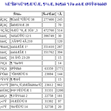
¾ÈºÎîð²¾Üºð¶Æ²ÚÆ, ¶²¼Æ, Þà¶àô ºì î²ø æðÆ Ø²î²Î²ð²ðàôØ
Ñ³ëó»
Ñ»é³Ëáë
³.Ã.
µÏÇñÇ
¶ÚàôÈ´ºÜÎÚ²Ü 38
277400
245
µÏÇñÇ
ÎàØÆî²êÆ 28
70
·³íÇÃÇ
²ðÆÜ ´ºð¸Æ 3Üð´.,3
472760
514
ßïáóÇ
¾êîàÜ²Î²Ü 12/1
396749
30
ßïáóÇ
¸²ìÂ²ÞºÜ 4Â.210
120
³ßïáóÇ
üàôâÆÎÆ 1²
351410
287
ßïáóÇ
üàôâÆÎÆ 1
351762
394
ßïáóÇ
16 Â²Ô. 23-29
15
Ù³íÇñ
¶.´ºðø²Þ²î
14
Ù³íÇñ
ØºÌ²Øàð
63359
1771
³Ý³Óáñ
´²Ôð²ØÚ²Ü 6
23694
144
³Ý³í³Ý
¶.²¶²ð²Î
15
ñ³½¹³Ý
Ðð²¼¸²Ü,ØÆÎðàÞðæ²Ü
23612
962
ÛáõÙñÇ
Þ²ð² î²ÈÚ²ÜÆ 1
31331
1200
¶áñÇë
¶.î²Âºì²òàô 2
22758
181
»í³Ý
ì²êÆÈÚ²Ü 8
31392
97
»í³Ý
²ðò²ÊÚ²Ü 14
32738
20