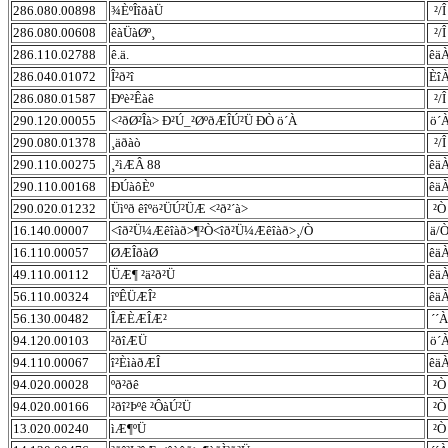
286.080.00898
¾ÈºÎîðàÜ
²/Î
286.080.00608
êàÜàØº¸
²/Î
286.110.02788
ê.ä.
êä
286.040.01072
Î²ð²î
Èî
286.080.01587
Ðºè²Êàê
²/Î
290.120.00055
<²ðØ²Îà> Ð²Ú_²ØºðÆÎÚ²Ü ÐÒ ö´À
ö´
290.080.01378
¸äðàò
²/Î
290.110.00275
¸²ìÆÂ 88
êä
290.110.00168
ÐÚàôÈº
êä
290.020.01232
Üìºð êîºö²ÜÚ²ÜÆ <²ð²´à>
²Ò
16.140.00007
<îð²Ü¼Æêîàð>¶²Ò<îð²Ü¼Æêîàð>¸/Ò
ä/
16.110.00057
ØÆÎðàØ
êä
49.110.00112
ÜÆ¶ ²ä²ð²Ü
êä
56.110.00324
îºÊÜÆÎ²
êä
56.130.00482
ÎÆÈÆÎÆ²
´´À
94.120.00103
²ðîÆÜ
ö´
94.110.00067
î²ÈìàðÆÎ
êä
94.020.00028
ºð²ðê
²Ò
94.020.00166
²ðî²Þºê ²ÔàÚ²Ü
²Ò
13.020.00240
ìÆ¶ºÜ
²Ò