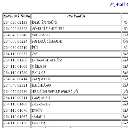
è²¸ÆàÚÆ,
¶ñ³ÝóÙ³Ý Ñ³Ù³ñ
³Ýí³ÝáõÙÁ
264.020.02133
ÈºìàÜ Ê²â²îðÚ²Ü
²Ò
264.020.03328
ì²ÔÆÜ²Î ê²ðÆ´ºÎÚ²Ü
²Ò
264.040.02340
²ð²Ú êºðìÆê
Èî
264.060.03224
èØì ÐÐÀ úÈÆØäÆ
Ò²
264.080.02510
Î²ÚÌ
²/Î
264.110.00357
Øºê²
êä
264.110.01268
Ð²Ú²êî²ÜÆ ²ðÆÜºð
êä
264.110.01609
¾ÈÈÆäê
êä
264.110.01789
îàä²¼-95
êä
264.040.00414
îðÆ¶ºð ÈîÀ
Èî
264.040.02321
ÈÆÈÆÂ-96
Èî
264.070.02280
ÆÜüàÎàØ ºðºì²ÜÆ êºðìÆê ¸/Ò
¸/Ò
264.110.00711
Úàô¶-üàîàÜ
êä
264.110.01468
êÆê-Ø²êÆê
êä
264.110.01676
Ðºè²Î²ä
êä
264.110.01867
äðàîàÜ-1
êä
264.110.02156
Èàîàê Ü¶
êä