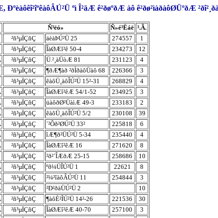
 Ðºèàôêî²îºêàôÂÚ²Ü ºì Î²äÆ ê²ðøºðÆ àô ê²ðø²ìàðàôØÜºðÆ ²ðî²
Ñ³ëó»
Ñ»é³Ëáë
³.Ã.
²ñ³µÏÇñÇ
äèàÞÚ²Ü 25
274557
1
²ñ³µÏÇñÇ
ÎàØÆî²ê 50-4
234273
12
À
²ñ³µÏÇñÇ
Ü.²¸àÜòÆ 81
231123
4
ê
²ñ³µÏÇñÇ
¶ðÆ¶àð ²ðÌðàôÜàô 68
226366
3
²ñ³µÏÇñÇ
êàôÜ¸àôÎÚ²Ü 15²-31
268829
4
À
²ñ³µÏÇñÇ
ÎàØÆî²êÆ 54/1-52
234925
3
À
²ñ³µÏÇñÇ
üàôðØ²ÜàìÆ 49-3
233183
2
À
²ñ³µÏÇñÇ
êàôÜ¸àôÎÚ²Ü 5/2
230108
39
À
²ñ³µÏÇñÇ
´²Ôð²ØÚ²Ü 33²
225818
6
À
²ñ³µÏÇñÇ
îÆ¶ð²ÜÚ²Ü 5-34
235440
4
À
²ñ³µÏÇñÇ
ÎàØÆî²êÆ 16
271620
8
²ñ³µÏÇñÇ
²ð²´ÎÆðÆ 25-15
258686
10
À
²ñ³µÏÇñÇ
ºð¼ÜÎÚ²Ü 1
22621
8
À
²ñ³µÏÇñÇ
²¼²îàôÂÚ²Ü 11
254844
3
À
²ñ³µÏÇñÇ
²Ð²ðàÜÚ²Ü 2
10
À
²ñ³µÏÇñÇ
¶àôÈ²ÎÚ²Ü 14²-26
221536
30
À
²ñ³µÏÇñÇ
ÎàØÆî²êÆ 40-70
257100
3