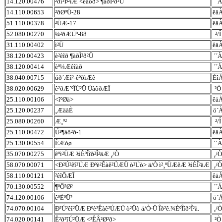
14.120.00476
²ðî²Þ²îÆ <êàôð> ¶àðÌ²ð²Ü
´´À
14.110.00653
²ðØºÜ-28
êä
51.110.00378
²ÜÆ-17
êä
52.080.00270
¼²ðÆÜº-88
²/Î
31.110.00402
ì²Ü
êä
38.120.00423
è²êîð ¶àðÌ²ð²Ü
´´À
38.120.00414
èº¼Æêîàð
´´À
38.040.00715
úð´Æî²-êºðìÆê
Èî
38.020.00629
ê²ðÆ´ºÎÚ²Ü ÚàôðÆÎ
²Ò
25.110.00106
<îºØä>
êä
25.120.00237
¸ÆäàÈ
ö´
25.080.00260
Æ¸º²
²/Î
25.110.00472
Ú²¶àô²ð-1
êä
25.130.00554
ÈÆòø
´´À
35.070.00275
êºì²ÜÆ ¾ÈºÎîð²Î²äÆ ¸/Ò
¸/Ò
58.070.00071
<Ð²Ú²êî²ÜÆ Ðºè²Êàê²ÚÆÜ ò²Üò> ä/Ò ì²¸ºÜÆêÆ ¾ÈÎ²äÆ
¸/Ò
58.110.00121
²êîÔÆÎ
êä
70.130.00552
¶ºÔ²Ø²
´´À
74.120.00106
êºÈºÜ²
ö´
74.070.00104
Ð²Ú²êî²ÜÆ Ðºè²Êàê²ÚÆÜ ò²Üò ä/Ò-Ü Îð²ê.¾ÈºÎîð²Î²ä.
¸/Ò
74.020.00141
Ê²ð²îÚ²ÜÆ <²ÊÂ²Ø²ð>
²Ò