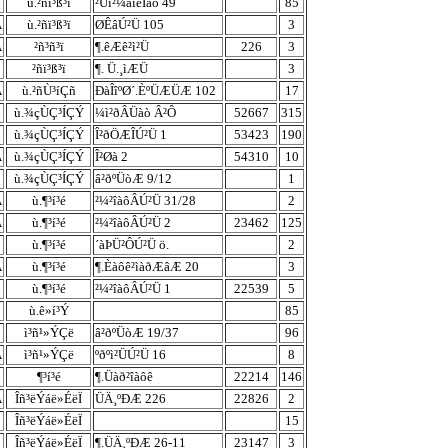
ù.²ñï³ß³ï
²Úì²¼àìêÎàô 49
85
À
ù.²ñï³ß³ï
ØÊâÚ²Ü 105
3
À
²ñ³ñ³ï
¶.êÆê²ì²Ü
226
3
²ñï³ß³ï
¶. Ü.¸ìÆÜ
3
À
ù.²ñÙ³íÇñ
ÐàÎîºØ´.ÈºÜÆÜÆ 102
17
ù.¾çÙÇ³ÍÇÝ
¼ì²ðÂÜàò Â²Ô
52667
315
ù.¾çÙÇ³ÍÇÝ
Î²ðÖÆÎÚ²Ü 1
53423
190
À
ù.¾çÙÇ³ÍÇÝ
Î²Øà 2
54310
10
ù.¾çÙÇ³ÍÇÝ
â²ðºÜòÆ 9/12
1
À
ù.¶³í³é
²¼²îàôÂÚ²Ü 31/28
2
À
ù.¶³í³é
²¼²îàôÂÚ²Ü 2
23462
125
ù.¶³í³é
´àÞÜ²ÔÚ²Ü ö.
2
À
ù.¶³í³é
¶.Èàôê²ìàðÆâÆ 20
3
ù.¶³í³é
²¼²îàôÂÚ²Ü 1
22539
5
ù.ê»í³Ý
85
ì³ñ¹»ÝÇë
â²ðºÜòÆ 19/37
96
À
ì³ñ¹»ÝÇë
ºðºì²ÜÚ²Ü 16
8
¶³í³é
¶.Üàð²îàôê
22214
146
À
Îñ³ëÝáë»ÉëÏ
ÜÄ¸ºÐÆ 226
22826
2
Îñ³ëÝáë»ÉëÏ
15
Îñ³ëÝáë»ÉëÏ
¶.ÜÄ¸ºÐÆ 26-11
23147
3