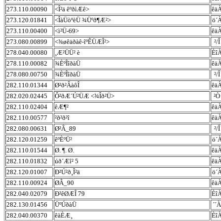
273.110.00090
<Î²ä êºðìÆê>
êä
273.120.01841
<ÎàÜòºèÜ ¾Üºð¶Æ²>
ö´
273.110.00400
<ì²Ü-69>
êä
273.080.00899
<¾øêäðàê-îºÊÜÆÎ²>
²/Î
278.040.00080
¸Æ²ÜÜ² è
Èî
278.110.00082
¾ÈºÎîðàÜ
êä
278.080.00750
¾ÈºÎîðàÜ
²/Î
282.110.01344
Ø²ð²ÂàôÎ
êä
282.020.02445
Ô²ðÆ´Ú²ÜÆ <¾Îð²Ü>
²Ò
282.110.02404
êÆ¶²
êä
282.110.00577
²ð²ð²î
êä
282.080.00631
Ø²Â_89
²/Î
282.120.01259
êºÈºÜ²
ö´
282.110.01544
Ø. ¶. Ø.
êä
282.110.01832
úð´Æî² 5
êä
282.120.01007
Ð²Ú²ð¸Î²ä
ö´
282.110.00924
ØÂ_90
êä
282.040.02079
Ð²êØÆÎ 79
Èî
282.130.01456
ÜºÚðàÜ
´´À
282.040.00370
êàÈÆ¸
Èî