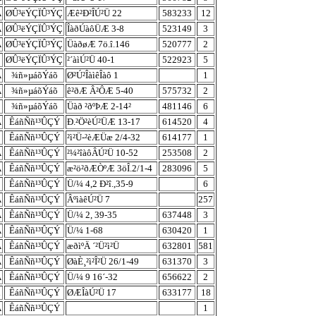
À
ØÛ³ëÝÇÏÛ³ÝÇ
Æê²Ð²ÎÚ²Ü 22
583233
12
À
ØÛ³ëÝÇÏÛ³ÝÇ
ÎàðÚàôÜÆ 3-8
523149
3
À
ØÛ³ëÝÇÏÛ³ÝÇ
ÜàðøÆ 7ö.î.146
520777
2
ØÛ³ëÝÇÏÛ³ÝÇ
²´àìÚ²Ü 40-1
522923
5
À
¾ñ»µáõÝáõ
Ø²Ú²ÎàìêÎàô 1
1
À
¾ñ»µáõÝáõ
ê²ðÆ Â²ÔÆ 5-40
575732
2
¾ñ»µáõÝáõ
Üàð ²ðºÞÆ 2-14²
481146
6
À
ÊáñÑñ¹³ÛÇÝ
Ð.²Ö²èÚ²ÜÆ 13-17
614520
4
ÊáñÑñ¹³ÛÇÝ
²ì²Ü-²èÆÜæ 2/4-32
614177
1
À
ÊáñÑñ¹³ÛÇÝ
²¼²îàôÂÚ²Ü 10-52
253508
2
À
ÊáñÑñ¹³ÛÇÝ
æ²ö²ðÆÒºÆ 3öÎ.2/1-4
283096
5
ÊáñÑñ¹³ÛÇÝ
Ü/¼ 4,2 Ð²î.,35-9
6
À
ÊáñÑñ¹³ÛÇÝ
ÂºìàêÚ²Ü 7
257
À
ÊáñÑñ¹³ÛÇÝ
Ü/¼ 2, 39-35
637448
3
À
ÊáñÑñ¹³ÛÇÝ
Ü/¼ 1-68
630420
1
À
ÊáñÑñ¹³ÛÇÝ
æðìºÄ ´²Ü²ì²Ü
632801
581
À
ÊáñÑñ¹³ÛÇÝ
ØàÈ¸²ì²Î²Ü 26/1-49
631370
3
À
ÊáñÑñ¹³ÛÇÝ
Ü/¼ 9 16´-32
656622
2
ÊáñÑñ¹³ÛÇÝ
ØÆÎàÚ²Ü 17
633177
18
À
ÊáñÑñ¹³ÛÇÝ
1