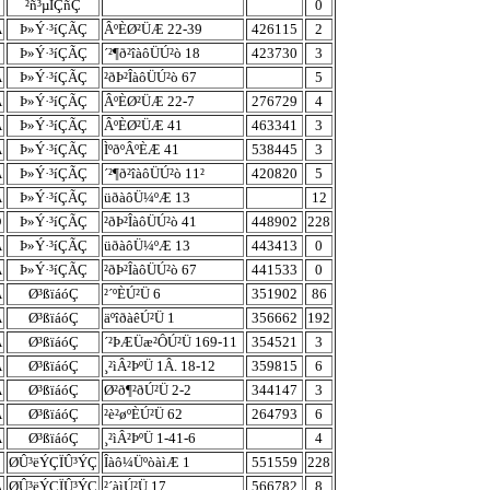
²ñ³µÏÇñÇ
0
À
Þ»Ý·³íÇÃÇ
ÂºÈØ²ÜÆ 22-39
426115
2
Þ»Ý·³íÇÃÇ
´²¶ð²îàôÜÚ²ò 18
423730
3
À
Þ»Ý·³íÇÃÇ
²ðÞ²ÎàôÜÚ²ò 67
5
À
Þ»Ý·³íÇÃÇ
ÂºÈØ²ÜÆ 22-7
276729
4
À
Þ»Ý·³íÇÃÇ
ÂºÈØ²ÜÆ 41
463341
3
À
Þ»Ý·³íÇÃÇ
ÌºðºÂºÈÆ 41
538445
3
À
Þ»Ý·³íÇÃÇ
´²¶ð²îàôÜÚ²ò 11²
420820
5
À
Þ»Ý·³íÇÃÇ
üðàôÜ¼ºÆ 13
12
Ò
Þ»Ý·³íÇÃÇ
²ðÞ²ÎàôÜÚ²ò 41
448902
228
À
Þ»Ý·³íÇÃÇ
üðàôÜ¼ºÆ 13
443413
0
À
Þ»Ý·³íÇÃÇ
²ðÞ²ÎàôÜÚ²ò 67
441533
0
À
Ø³ßïáóÇ
²´ºÈÚ²Ü 6
351902
86
À
Ø³ßïáóÇ
äºîðàêÚ²Ü 1
356662
192
À
Ø³ßïáóÇ
´²ÞÆÜæ²ÔÚ²Ü 169-11
354521
3
À
Ø³ßïáóÇ
¸²ìÂ²ÞºÜ 1Â. 18-12
359815
6
À
Ø³ßïáóÇ
Ø²ð¶²ðÚ²Ü 2-2
344147
3
À
Ø³ßïáóÇ
²è²øºÈÚ²Ü 62
264793
6
À
Ø³ßïáóÇ
¸²ìÂ²ÞºÜ 1-41-6
4
ØÛ³ëÝÇÏÛ³ÝÇ
Îàô¼ÜºòàìÆ 1
551559
228
À
ØÛ³ëÝÇÏÛ³ÝÇ
²´àìÚ²Ü 17
566782
8