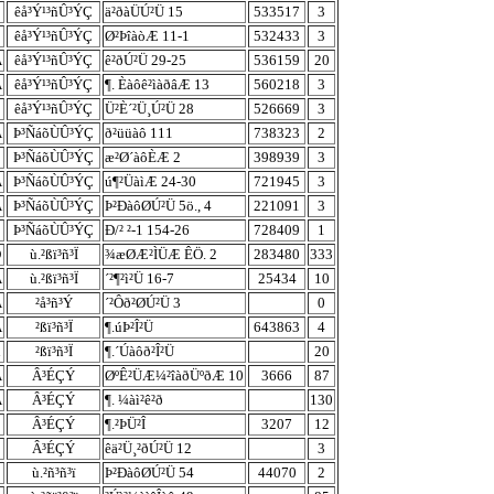
êå³Ý¹³ñÛ³ÝÇ
ä²ðàÜÚ²Ü 15
533517
3
êå³Ý¹³ñÛ³ÝÇ
Ø²ÞîàòÆ 11-1
532433
3
À
êå³Ý¹³ñÛ³ÝÇ
ê²ðÚ²Ü 29-25
536159
20
À
êå³Ý¹³ñÛ³ÝÇ
¶. Èàôê²ìàðâÆ 13
560218
3
êå³Ý¹³ñÛ³ÝÇ
Ü²È´²Ü¸Ú²Ü 28
526669
3
À
Þ³ÑáõÙÛ³ÝÇ
ð²üüàô 111
738323
2
Þ³ÑáõÙÛ³ÝÇ
æ²Ø´àôÈÆ 2
398939
3
À
Þ³ÑáõÙÛ³ÝÇ
ú¶²ÜàìÆ 24-30
721945
3
À
Þ³ÑáõÙÛ³ÝÇ
Þ²ÐàôØÚ²Ü 5ö., 4
221091
3
Þ³ÑáõÙÛ³ÝÇ
Ð/² ²-1 154-26
728409
1
Ò
ù.²ßï³ñ³Ï
¾æØÆ²ÌÜÆ ÊÖ. 2
283480
333
À
ù.²ßï³ñ³Ï
´²¶²ì²Ü 16-7
25434
10
À
²å³ñ³Ý
´²Ôð²ØÚ²Ü 3
0
À
²ßï³ñ³Ï
¶.úÞ²Î²Ü
643863
4
²ßï³ñ³Ï
¶.´Úàôð²Î²Ü
20
À
Â³ÉÇÝ
ØºÊ²ÜÆ¼²îàðÜºðÆ 10
3666
87
À
Â³ÉÇÝ
¶. ¼àì²ê²ð
130
Â³ÉÇÝ
¶.²ÞÜ²Î
3207
12
Â³ÉÇÝ
êä²Ü¸²ðÚ²Ü 12
3
ù.²ñ³ñ³ï
Þ²ÐàôØÚ²Ü 54
44070
2