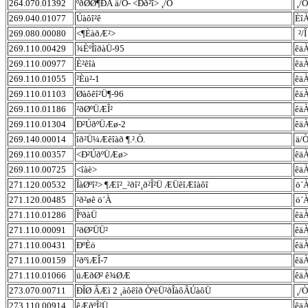
264.070.01392
ºðØØ¶ÐÀ ä/Ò- <Ðð²î> ¸/Ò
¸/Ò
269.040.01077
Úàôî²ê
Èî
269.080.00080
<¶ÈàðÆ²>
²/Î
269.110.00429
¾ÈºÎîðàÜ-95
êä
269.110.00977
È²êîà
êä
269.110.01055
²Èü²-1
êä
269.110.01103
Øàôêî²Ü¶-96
êä
269.110.01186
²ðØºÜÆÎ²
êä
269.110.01304
Ð²ÚðºÜÆø-2
êä
269.140.00014
îð²Ü¼Æêîàð ¶.².Ò.
ä/
269.110.00357
<Ð²ÚðºÜÆø>
êä
269.110.00725
<îàè>
êä
271.120.00532
ÎàØºî²> ¶Æî²_²ðî²¸ð²Î²Ü ÆÜêîÆîàôî
ö´
271.120.00485
²ð²øê ö´À
ö´
271.110.01286
ÎºðàÜ
êä
271.110.00091
²ðØ²ÜÜ²
êä
271.110.00431
ÐºÈö
êä
271.110.00159
²ðºìÆÎ-7
êä
271.110.01066
üÆðØ² ê¾ØÆ
êä
273.070.00711
ÐÎØ ÂÆì 2 ¸àôêîð ÒºèÜ²ðÎàôÂÚàôÜ
¸/Ò
273.110.00914
êÆðºÎ²Ü
êä